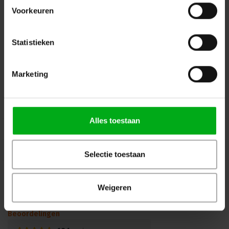
info@podiumtechniek.nl
Volg ons op Facebook
Voorkeuren
Volg ons op Instagram
Volg ons op Linkedin
Volg ons op Twitter
Stuur ons een bericht
Statistieken
Binnen 24 uur persoonlijk contact!
Marketing
Klantenservice
Over Podiumtechniek
Alles toestaan
Mijn Account
Kennisbank
Selectie toestaan
Veilig winkelen
Weigeren
Beoordelingen