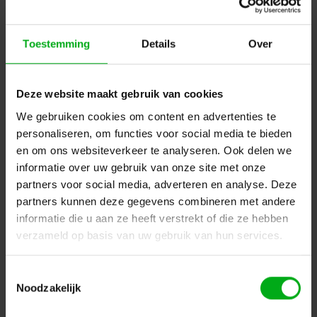
Toestemming
Details
Over
Deze website maakt gebruik van cookies
We gebruiken cookies om content en advertenties te
SPX | SYCLOP LP18 Led profiel | Vermogen: 21W
personaliseren, om functies voor social media te bieden
SPX-Lighting |
CAI00433
en om ons websiteverkeer te analyseren. Ook delen we
Levertijd op aanvraag
informatie over uw gebruik van onze site met onze
Kleurtemperatuur: 3000K, Aansturing: CASAMBI (BLE), Bevestiging: Hook mounting, Kleur: Zwart
partners voor social media, adverteren en analyse. Deze
partners kunnen deze gegevens combineren met andere
Login voor prijzen
informatie die u aan ze heeft verstrekt of die ze hebben
verzameld op basis van uw gebruik van hun services.
Dé specialist podiumtechniek; van schets naar uitvoering
Toestemmingsselectie
Noodzakelijk
Kleine Tocht 32
1507 CA
Zaandam
+ 31 85 40 15 92 9