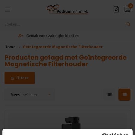
0
Exclusieve A-merken
Home
Geïntegreerde Magnetische Filterhouder
Producten getagd met Geïntegreerde
Magnetische Filterhouder
Filters
Meest bekeken