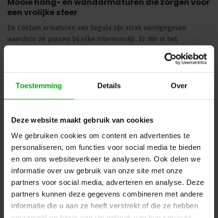
Mooie hang- en wandarmaturen die zorgen voor
een vrolijke sfeer
De Costum armaturen van Segula zijn strak vormgegeven
waardoor ze passen bij elke interieurstijl. Er zijn in het
assortiment bovendien zowel hangende armaturen als
exemplaren die je aan je wand kan bevestigen. Daarnaast
variëren ze in afmetingen. Er zijn dus opties voor iedere ruimte.
Maar waar je ze ook bevestigt, ze zorgen altijd voor een vrolijke
Toestemming
Details
Over
sfeer in huis!
Lees meer
Deze website maakt gebruik van cookies
Filters
We gebruiken cookies om content en advertenties te
personaliseren, om functies voor social media te bieden
en om ons websiteverkeer te analyseren. Ook delen we
Helaas...
informatie over uw gebruik van onze site met onze
partners voor social media, adverteren en analyse. Deze
Er zijn geen producten gevonden in deze categorie.. maar wij
partners kunnen deze gegevens combineren met andere
helpen u graag verder met zoeken! Mail uw vraag naar
informatie die u aan ze heeft verstrekt of die ze hebben
info@podiumtechniek.nl
of probeer een van onze andere
verzameld op basis van uw gebruik van hun services.