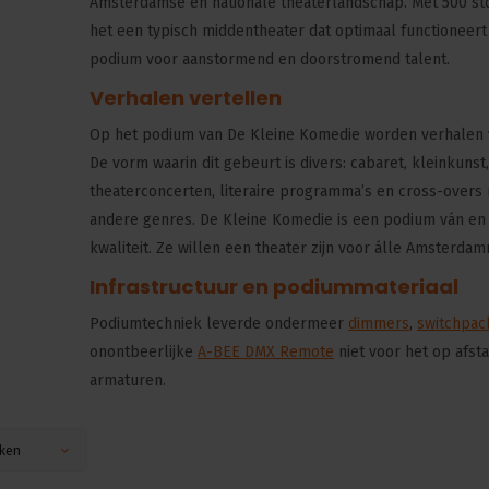
Amsterdamse en nationale theaterlandschap. Met 500 sto
het een typisch middentheater dat optimaal functioneert
podium voor aanstormend en doorstromend talent.
Verhalen vertellen
Op het podium van De Kleine Komedie worden verhalen 
De vorm waarin dit gebeurt is divers: cabaret, kleinkunst,
theaterconcerten, literaire programma’s en cross-overs
andere genres. De Kleine Komedie is een podium ván en
kwaliteit. Ze willen een theater zijn voor álle Amsterda
Infrastructuur en podiummateriaal
Podiumtechniek leverde ondermeer
dimmers
,
switchpac
onontbeerlijke
A-BEE DMX Remote
niet voor het op afsta
armaturen.
ken