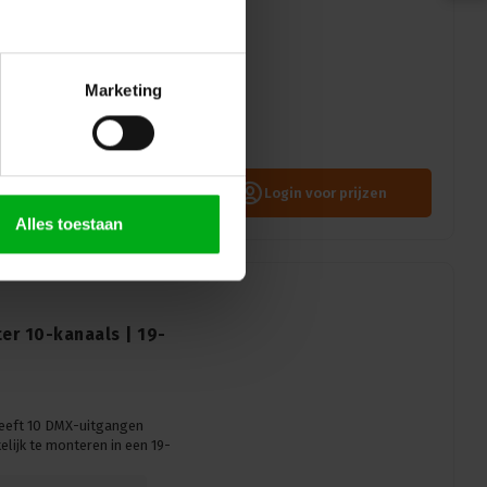
mpleet | focus hand
Marketing
Login voor prijzen
Alles toestaan
er 10-kanaals | 19-
heeft 10 DMX-uitgangen
ijk te monteren in een 19-