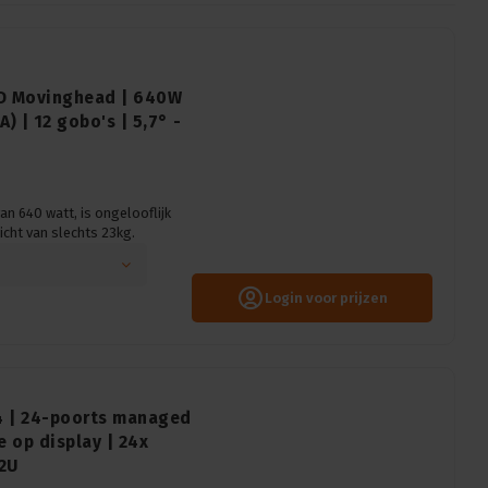
LED Movinghead | 640W
) | 12 gobo's | 5,7° -
 640 watt, is ongelooflijk
cht van slechts 23kg.
Login voor prijzen
4 | 24-poorts managed
e op display | 24x
2U