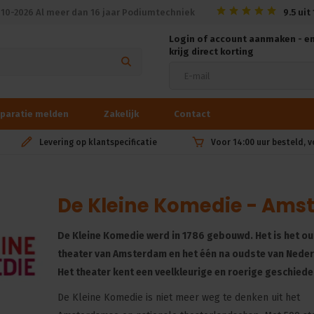
010-2026 Al meer dan 16 jaar Podiumtechniek
9.5
uit
Login of account aanmaken - e
krijg direct korting
paratie melden
Zakelijk
Contact
Levering op klantspecificatie
Voor 14:00 uur besteld, 
De Kleine Komedie - Am
De Kleine Komedie werd in 1786 gebouwd. Het is het o
theater van Amsterdam en het één na oudste van Neder
Het theater kent een veelkleurige en roerige geschiede
De Kleine Komedie is niet meer weg te denken uit het