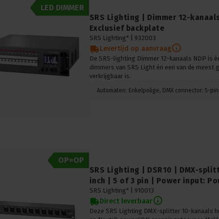
LED DIMMER
SRS Lighting | Dimmer 12-kanaals
Exclusief backplate
SRS Lighting* |
932003
Levertijd op aanvraag
De SRS-lighting Dimmer 12-kanaals NDP is éé
dimmers van SRS Light én een van de meest 
verkrijgbaar is.
OP=OP
SRS Lighting | DSR10 | DMX-splitt
inch | 5 of 3 pin | Power input: P
SRS Lighting* |
910013
Direct leverbaar
Deze SRS Lighting DMX-splitter 10-kanaals 