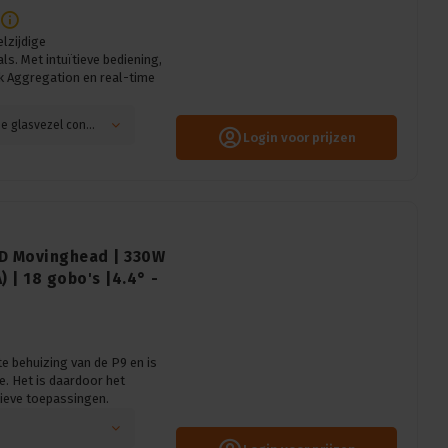
lzijdige
. Met intuïtieve bediening,
k Aggregation en real-time
Type glasvezel connector: 4x LC-Duplex, Positie glasvezel connector: Voorzijde
Login voor prijzen
LED Movinghead | 330W
) | 18 gobo's |4.4° -
e behuizing van de P9 en is
. Het is daardoor het
ieve toepassingen.