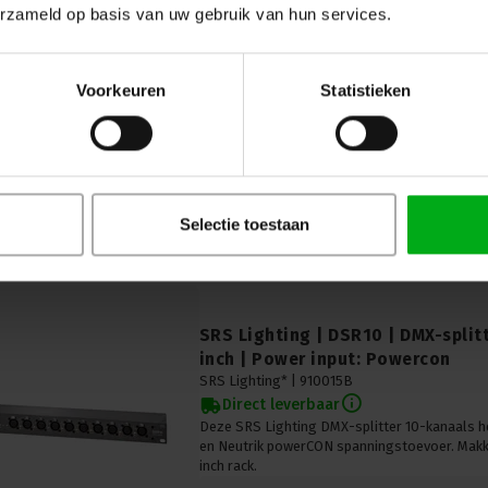
erzameld op basis van uw gebruik van hun services.
ModulAir | A-BEE | DMX remote co
ModulAir* |
MOD104045
Voorkeuren
Statistieken
Niet meer leverbaar
A-BEE set met handzender en basisstation
Selectie toestaan
SRS Lighting | DSR10 | DMX-splitt
inch | Power input: Powercon
SRS Lighting* |
910015B
Direct leverbaar
Deze SRS Lighting DMX-splitter 10-kanaals 
en Neutrik powerCON spanningstoevoer. Makkel
inch rack.