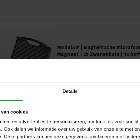
ModulAir | Magnetische microfoon
Magneet | 2x Zwanenhals | 1x kof
ModulAir* |
MOD102083
Direct leverbaar
Met deze magnetische microfoonbevestiging 
een microfoon binnen enkele seconden op een
een piano of vleugel
Details
 van cookies
ent en advertenties te personaliseren, om functies voor social
. Ook delen we informatie over uw gebruik van onze site met on
UITVERKOCHT
e. Deze partners kunnen deze gegevens combineren met andere i