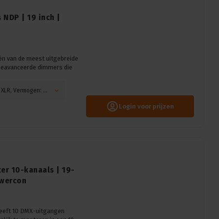
 NDP | 19 inch |
n van de meest uitgebreide
geavanceerde dimmers die
Automaten: Enkelpolige, DMX connector: 5-pin XLR, Vermogen: 10A, Main: Aardlekschakelaar
Login voor prijzen
er 10-kanaals | 19-
owercon
heeft 10 DMX-uitgangen