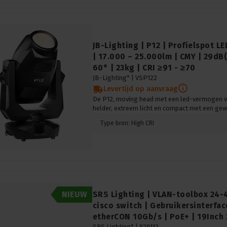
JB-Lighting | P12 | Profielspot 
| 17.000 – 25.000lm | CMY | 29dB(A
60° | 23kg | CRI ≥91 - ≥70
JB-Lighting* |
VSP122
Levertijd op aanvraag
De P12, moving head met een led-vermogen van
helder, extreem licht en compact met een gewi
Type bron: High CRI
NIEUW
SRS Lighting | VLAN-toolbox 24-
cisco switch | Gebruikersinterfac
etherCON 10Gb/s | PoE+ | 19Inch 
SRS Lighting* |
929113