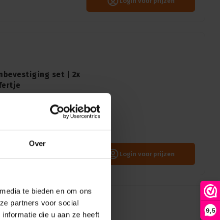
Login voor prijzen
bevestiging set | 2x
fertje
met zwanenhalsen plaats je
 metalen oppervlak zoals in
Over
Login voor prijzen
 media te bieden en om ons
ze partners voor social
9,5
nformatie die u aan ze heeft