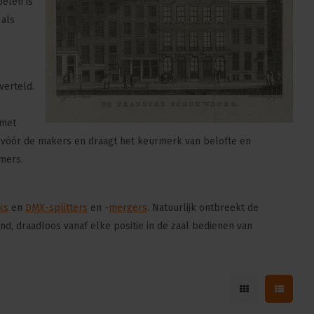
elen is
 als
verteld.
 met
 vóór de makers en draagt het keurmerk van belofte en
mmers.
ks
en
DMX-splitters
en -
mergers
. Natuurlijk ontbreekt de
nd, draadloos vanaf elke positie in de zaal bedienen van