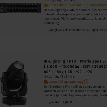
Verwachtte levertijd 7-14 werkdagen
De SRS Lighting VLAN-toolbox 24-4 is een vee
netwerkbeheeroplossing voor AV-professionals
ingebouwde VLAN-configuraties, trunking, Lin
monitoring
JB-Lighting | P10 | Profielspot 
| 8.000 – 15.000lm | CMY | 29dB(A
60° | 18kg | CRI ≥92 - ≥70
JB-Lighting* |
VSP102
Levertijd op aanvraag
De JB-Lighting P10 heeft de compacte en licht
voorzien van een heel precieze messenmodule
perfecte gereedschap voor veeleisende, creat
Type bron: High CRI