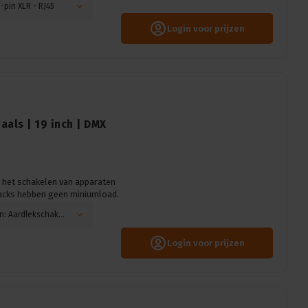
-pin XLR - RJ45
Login voor prijzen
aals | 19 inch | DMX
r het schakelen van apparaten
acks hebben geen miniumload.
Automaten: Dubbelpolige, Vermogen: 16A, Main: Aardlekschakelaar
Login voor prijzen