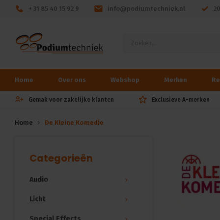
+ 31 85 40 15 92 9
info@podiumtechniek.nl
2
Home
Over ons
Webshop
Merken
Re
Gemak voor zakelijke klanten
Exclusieve A-merken
Home
De Kleine Komedie
Categorieën
Audio
Licht
Special Effects