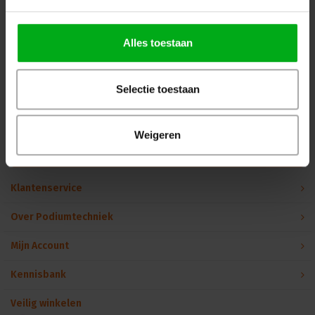
Dé specialist podiumtechniek; van schets naar uitvoering
Alles toestaan
Kleine Tocht 32
1507 CA
Zaandam
+ 31 85 40 15 92 9
info@podiumtechniek.nl
Volg ons op Facebook
Selectie toestaan
Volg ons op Instagram
Volg ons op Linkedin
Volg ons op Twitter
Stuur ons een bericht
Weigeren
Binnen 24 uur persoonlijk contact!
Klantenservice
Over Podiumtechniek
Mijn Account
Kennisbank
Veilig winkelen