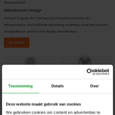
duurzaamheid.
Milieubewust design
Om kort te gaan: led-licht laat zich niet alleen inzetten als
milieubewuste, doeltreffende verlichting in ruimtes, maar kan ook een
belangrijke rol spelen in het design van interieurs.
Filters
Ambient Dimming
Ambient Line
Toestemming
Details
Over
Deze website maakt gebruik van cookies
Art Line
Bright Line
We gebruiken cookies om content en advertenties te