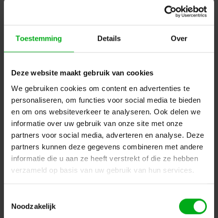
OP=OP
Toestemming
Details
Over
Deze website maakt gebruik van cookies
We gebruiken cookies om content en advertenties te
personaliseren, om functies voor social media te bieden
en om ons websiteverkeer te analyseren. Ook delen we
informatie over uw gebruik van onze site met onze
partners voor social media, adverteren en analyse. Deze
WKK | Krimpkous box H-1 | Transparant | 5m | 9.5/4.8 of
partners kunnen deze gegevens combineren met andere
12.7/6.4
informatie die u aan ze heeft verstrekt of die ze hebben
WKK |
21111940915
Direct leverbaar
verzameld op basis van uw gebruik van hun services.
12.7/6.4 binnendiameter in mm
Toestemmingsselectie
Login voor prijzen
Noodzakelijk