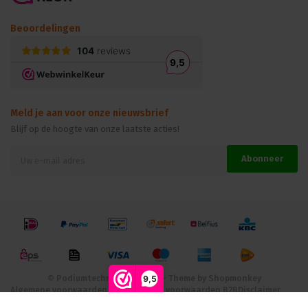
Beoordelingen
Meld je aan voor onze nieuwsbrief
Blijf op de hoogte van onze laatste acties!
Abonneer
© Podiumtechniek B.V. 2026 - Theme by
Shopmonkey
9,5
Algemene voorwaarden B2C
Algemene voorwaarden B2B
Disclaimer
Privacybeleid
Cookies
RSS-feed
Site map
Klachten