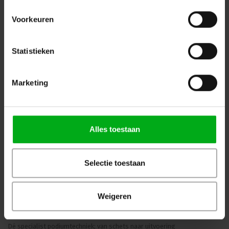
Voorkeuren
OP=OP
Statistieken
Marketing
Alles toestaan
WKK | Krimpkous box H-5(3X) | transparant | 2,5 of 3m |
9.0/3.0 of 12.0/4.0 mm
WKK |
221281915
Selectie toestaan
Direct leverbaar
Login voor prijzen
Weigeren
Dé specialist podiumtechniek; van schets naar uitvoering