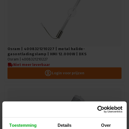
Osram | 4008321210227 | metal halide-
gasontladingslamp | HMI 12.000W | DXS
Osram |
4008321210227
Niet meer leverbaar
Login voor prijzen
Toestemming
Details
Over