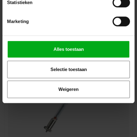
Statistieken
Osram | 4008321285102 | metal halide-
Marketing
gasontladingslamp | HMI 575W | DXS| SFC10-4
Osram |
4008321285102
Levertijd op aanvraag
Login voor prijzen
Alles toestaan
Selectie toestaan
Weigeren