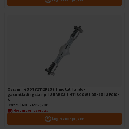
Osram | 4008321129208 | metal halide-
gasontladingslamp | SHARXS | HTI 300W | D5-65| SFC10-
4
Osram |
4008321129208
Niet meer leverbaar
Login voor prijzen