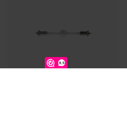
9,5
Osram | 4008321334947 | metal halide-
gasontladingslamp | SHARXS | HTI 2000W | D10-60 |
SFC15,5
Osram |
4008321334947
Levertijd op aanvraag
Toevoegen aan winkelwagen