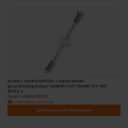
Osram | 4008321285294 | metal halide-
gasontladingslamp | SHARXS | HTI 1500W | D7-60|
SFC10-4
Osram |
4008321285294
Levertijd op aanvraag
Toevoegen aan winkelwagen