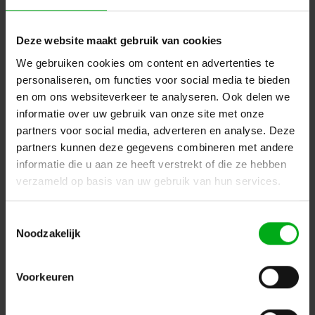
Deze website maakt gebruik van cookies
We gebruiken cookies om content en advertenties te
personaliseren, om functies voor social media te bieden
Osram | 4008321244314 | metal halide-
gasontladingslamp | HMI 4000W | SE
en om ons websiteverkeer te analyseren. Ook delen we
Osram |
4008321244314
informatie over uw gebruik van onze site met onze
Niet meer leverbaar
partners voor social media, adverteren en analyse. Deze
Login voor prijzen
partners kunnen deze gegevens combineren met andere
informatie die u aan ze heeft verstrekt of die ze hebben
verzameld op basis van uw gebruik van hun services.
Toestemmingsselectie
Noodzakelijk
Voorkeuren