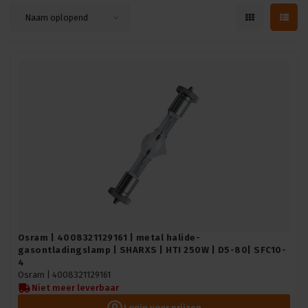
Naam oplopend
Osram | 4008321129161 | metal halide-
gasontladingslamp | SHARXS | HTI 250W | D5-80| SFC10-
4
Osram |
4008321129161
Niet meer leverbaar
Login voor prijzen