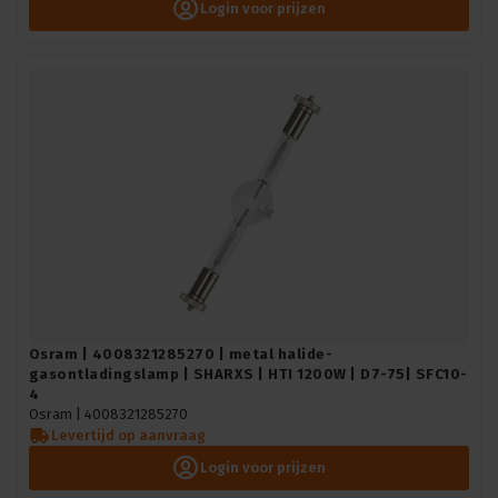
Login voor prijzen
Osram | 4008321285270 | metal halide-
gasontladingslamp | SHARXS | HTI 1200W | D7-75| SFC10-
4
Osram |
4008321285270
Levertijd op aanvraag
Login voor prijzen