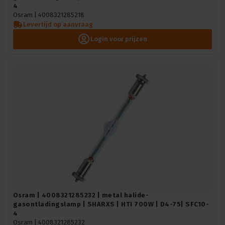
4
Osram |
4008321285218
Levertijd op aanvraag
Login voor prijzen
Osram | 4008321285232 | metal halide-
gasontladingslamp | SHARXS | HTI 700W | D4-75| SFC10-
4
Osram |
4008321285232