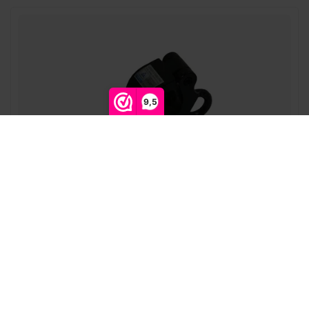
9,5
CJS | Halfcoupler | met hijsoog | Diameter: 48-51mm |
SWL 200KG | Lock M12 Vleugelmoer | Verkrijgbaar in
Zwart of Zilver
CJS Europe |
1515050014TRBK
Direct leverbaar
Kleur: Zwart
Toevoegen aan winkelwagen