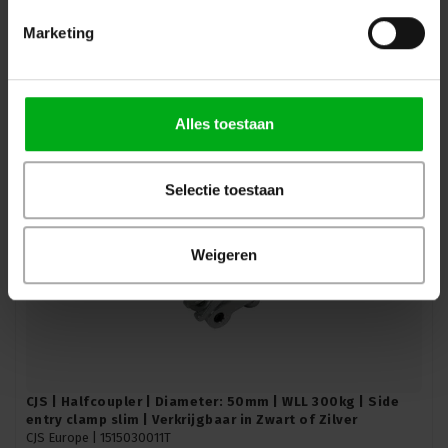
CJS | 1515030013TBK | Halfcoupler | Diameter: 50mm |
WLL 300kg | attach TV spigot | Kleur: Zwart
Marketing
CJS Europe |
1515030013TBK
Direct leverbaar
Login voor prijzen
Alles toestaan
Selectie toestaan
Weigeren
CJS | Halfcoupler | Diameter: 50mm | WLL 300kg | Side
entry clamp slim | Verkrijgbaar in Zwart of Zilver
CJS Europe |
1515030011T