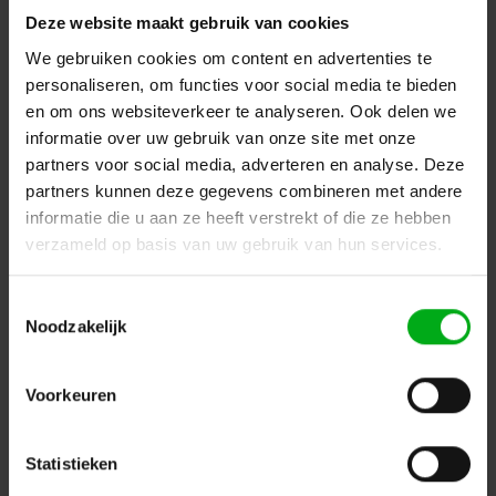
Deze website maakt gebruik van cookies
We gebruiken cookies om content en advertenties te
CJS | 1515050011T | Halfcoupler | Diameter: 50mm | WLL
personaliseren, om functies voor social media te bieden
500kg | Side entry clamp
CJS Europe |
1515050011T
en om ons websiteverkeer te analyseren. Ook delen we
Op voorraad levertijd 5 a 7 werkdagen
informatie over uw gebruik van onze site met onze
Login voor prijzen
partners voor social media, adverteren en analyse. Deze
partners kunnen deze gegevens combineren met andere
informatie die u aan ze heeft verstrekt of die ze hebben
verzameld op basis van uw gebruik van hun services.
Toestemmingsselectie
Noodzakelijk
Voorkeuren
Statistieken