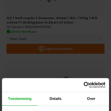
CJS | Halfcoupler | Diameter: 60mm | WLL 750kg | M12
schroef | Verkrijgbaar in Zwart of Zilver
CJS Europe |
151505006010TBK
Direct leverbaar
Kleur: Zwart
Login voor prijzen
Toestemming
Details
Over