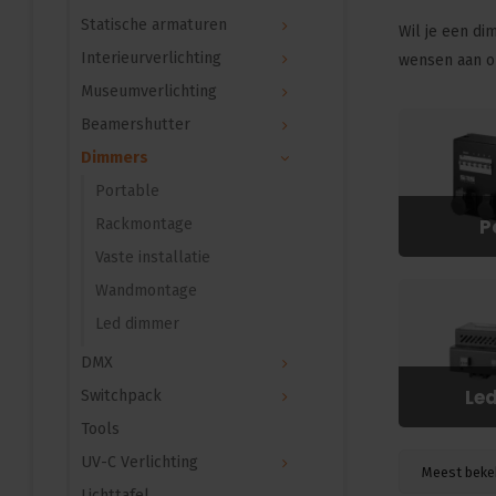
Statische armaturen
Wil je een dim
Interieurverlichting
wensen aan on
Museumverlichting
Beamershutter
Dimmers
Portable
P
Rackmontage
Vaste installatie
Wandmontage
Led dimmer
DMX
Le
Switchpack
Tools
UV-C Verlichting
Meest beke
Lichttafel