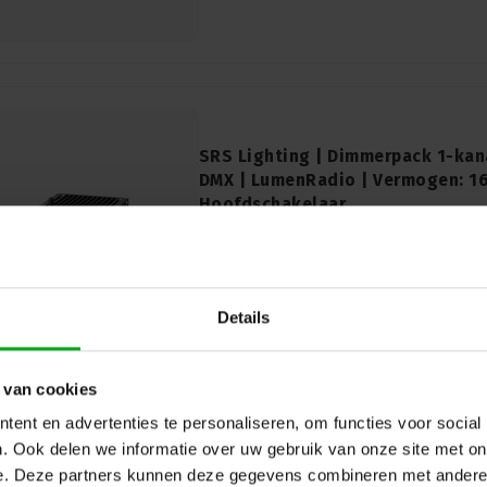
SRS Lighting | Dimmerpack 1-kan
DMX | LumenRadio | Vermogen: 16
Hoofdschakelaar
SRS Lighting* |
908056
Direct leverbaar
De Dimmerpack 1-kanaals met draadloos DMX 
Je kunt deze dimmer makkelijk ergens plaats
Details
 van cookies
ent en advertenties te personaliseren, om functies voor social
. Ook delen we informatie over uw gebruik van onze site met on
e. Deze partners kunnen deze gegevens combineren met andere i