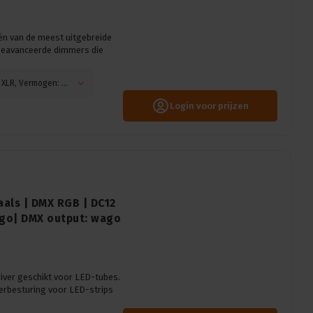
n van de meest uitgebreide
geavanceerde dimmers die
Automaten: Enkelpolige, DMX connector: 5-pin XLR, Vermogen: 10A, Main: Aardlekschakelaar
Login voor prijzen
als | DMX RGB | DC12
ago| DMX output: wago
river geschikt voor LED-tubes.
besturing voor LED-strips