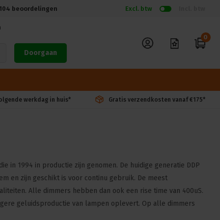
104
beoordelingen
Excl. btw
Incl. btw
n
0
Doorgaan
volgende werkdag in huis*
Gratis verzendkosten vanaf €175*
e in 1994 in productie zijn genomen. De huidige generatie DDP
em en zijn geschikt is voor continu gebruik. De meest
liteiten. Alle dimmers hebben dan ook een rise time van 400uS.
lagere geluidsproductie van lampen oplevert. Op alle dimmers