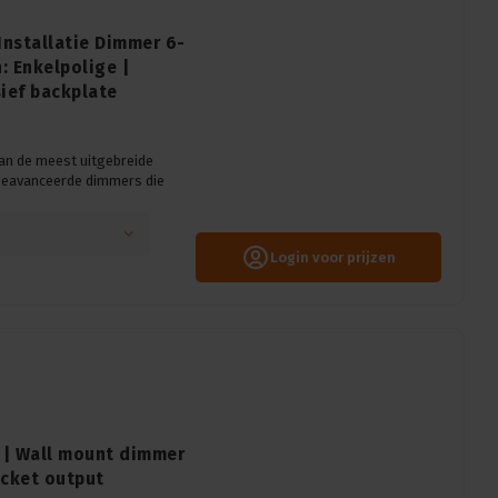
Installatie Dimmer 6-
: Enkelpolige |
sief backplate
an de meest uitgebreide
geavanceerde dimmers die
Login voor prijzen
li | Wall mount dimmer
ocket output