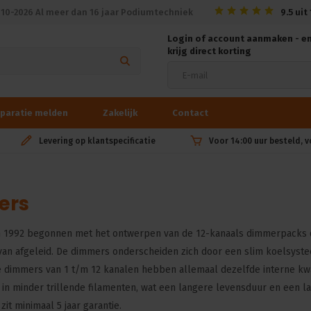
010-2026 Al meer dan 16 jaar Podiumtechniek
9.5
uit
Login of account aanmaken - e
krijg direct korting
paratie melden
Zakelijk
Contact
Levering op klantspecificatie
Voor 14:00 uur besteld, 
ers
in 1992 begonnen met het ontwerpen van de 12-kanaals dimmerpacks di
t van afgeleid. De dimmers onderscheiden zich door een slim koelsyste
 dimmers van 1 t/m 12 kanalen hebben allemaal dezelfde interne kwa
t in minder trillende filamenten, wat een langere levensduur en een 
zit minimaal 5 jaar garantie.