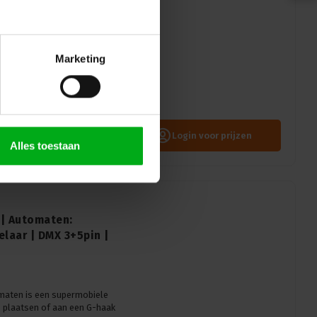
ware upgrade |
 3p/5p connector
Marketing
el kan de software van
tet. en groepen worden
Login voor prijzen
Alles toestaan
 | Automaten:
elaar | DMX 3+5pin |
maten is een supermobiele
 plaatsen of aan een G-haak