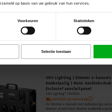
SRS Rigging | SW-UPG | SRS Soft
erzameld op basis van uw gebruik van hun services.
programmeer kabel | USB-A | XLR
SRS Rigging* |
929011
Direct leverbaar
Voorkeuren
Statistieken
Met deze Software upgrade/programmeer kab
verschillende DMX apparaten worden ge-upda
ingesteld voor de groupremote.
Input: 1x USB-A, Output: 1x XLR/5p female
Selectie toestaan
SRS Lighting | Dimmer 4-kanaals
Dubbelpolig | Main: Aardlekschak
Exclusief aansluitpanel
SRS Lighting* |
949004
Levertijd op aanvraag
De Dimmer 4-kanaals met dubbelpolige auto
dimmer. Je kunt deze dimmer makkelijk ergens