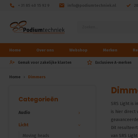
+ 31 85 40 15 92 9
info@podiumtechniek.nl
2
Home
Over ons
Webshop
Merken
Re
Gemak voor zakelijke klanten
Exclusieve A-merken
Home
Dimmers
Dimm
Categorieën
SRS Light is 
is hier direc
Audio
geavanceerde
Licht
Dit resulteer
Moving heads
van SRS Light 