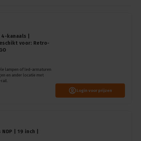
 4-kanaals |
eschikt voor: Retro-
AGO
ele lampen of led-armaturen
en en ander locatie met
rail.
Login voor prijzen
 NDP | 19 inch |