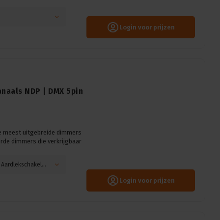
Login voor prijzen
naals NDP | DMX 5pin
e meest uitgebreide dimmers
rde dimmers die verkrijgbaar
Automaten: Enkelpolige, Vermogen: 10A, Main: Aardlekschakelaar
Login voor prijzen