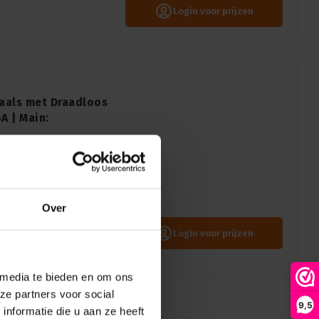
Login voor prijzen
aals met Draadloos
A | Main:
is een super mobiele dimmer.
en of aan een G-haak ophangen
Over
DMX connector: 5-pin XLR, Power input: Neutrik Powercon True1, Power output: Schuko
Login voor prijzen
 media te bieden en om ons
ze partners voor social
9,5
nformatie die u aan ze heeft