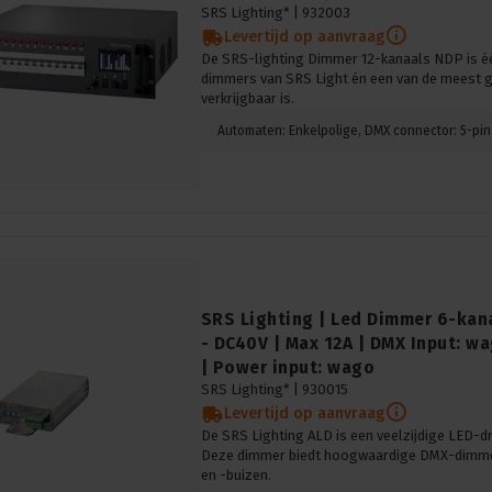
SRS Lighting* |
932003
Levertijd op aanvraag
De SRS-lighting Dimmer 12-kanaals NDP is éé
dimmers van SRS Light én een van de meest 
verkrijgbaar is.
SRS Lighting | Led Dimmer 6-kana
- DC40V | Max 12A | DMX Input: w
| Power input: wago
SRS Lighting* |
930015
Levertijd op aanvraag
De SRS Lighting ALD is een veelzijdige LED-d
Deze dimmer biedt hoogwaardige DMX-dimmer
en -buizen.