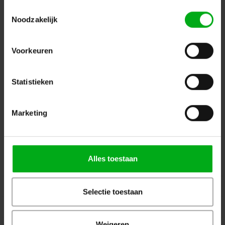
Login voor prijzen
Toestemmingsselectie
Noodzakelijk
Dé specialist podiumtechniek; van schets naar uitvoering
Voorkeuren
Kleine Tocht 32
1507 CA
Zaandam
+ 31 85 40 15 92 9
Statistieken
info@podiumtechniek.nl
Volg ons op Facebook
Volg ons op Instagram
Volg ons op Linkedin
Marketing
Volg ons op Twitter
Stuur ons een bericht
Binnen 24 uur persoonlijk contact!
Alles toestaan
Klantenservice
Over Podiumtechniek
Selectie toestaan
Mijn Account
Weigeren