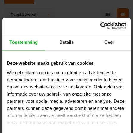
Meest bekeken
Toestemming
Details
Over
Deze website maakt gebruik van cookies
We gebruiken cookies om content en advertenties te
personaliseren, om functies voor social media te bieden
en om ons websiteverkeer te analyseren. Ook delen we
informatie over uw gebruik van onze site met onze
partners voor social media, adverteren en analyse. Deze
partners kunnen deze gegevens combineren met andere
Tesa | 50-50 | Textieltape | Rol kleur: ongecoat zwart |
Breedte: 50mm | Lengte: 50m
informatie die u aan ze heeft verstrekt of die ze hebben
Tesa |
120863550
verzameld op basis van uw gebruik van hun services.
Direct leverbaar