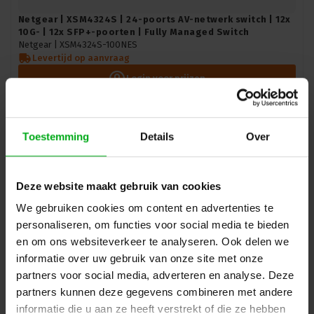
Netgear | XSM4324S | 24-poorts AV-netwerk switch | 12x
10G- | 12x SFP+-poorten | Fully Managed Switch
Netgear |
XSM4324S-100NES
Levertijd op aanvraag
Login voor prijzen
Toestemming
Details
Over
Deze website maakt gebruik van cookies
We gebruiken cookies om content en advertenties te
personaliseren, om functies voor social media te bieden
en om ons websiteverkeer te analyseren. Ook delen we
informatie over uw gebruik van onze site met onze
partners voor social media, adverteren en analyse. Deze
partners kunnen deze gegevens combineren met andere
Netgear | XSM4324CS | 24-poorts AV-netwerk switch |
informatie die u aan ze heeft verstrekt of die ze hebben
24x 10G | 4x SFP+ glasvezel porten (shared) | Managed