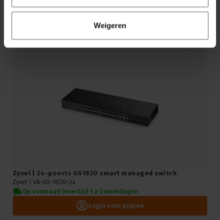
Levertijd op aanvraag
Login voor prijzen
Weigeren
Zyxel | 24-poorts GS1920 smart managed switch
Zyxel |
VA-GS-1920-24
Op voorraad levertijd 1 a 3 werkdagen
Login voor prijzen