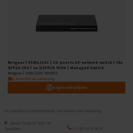
Netgear | VSM4320C | 20-poorts AV-netwerk switch | 16x
SFP28 25G | 4x QSFP28 100G | Managed Switch
Netgear |
VSM4320C-100NES
Levertijd op aanvraag
Login voor prijzen
Dé specialist podiumtechniek; van schets naar uitvoering
Kleine Tocht 32
1507 CA
Zaandam
+ 31 85 40 15 92 9