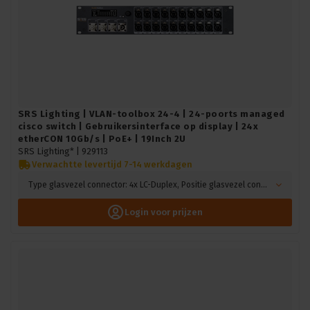
SRS Lighting | VLAN-toolbox 24-4 | 24-poorts managed
cisco switch | Gebruikersinterface op display | 24x
etherCON 10Gb/s | PoE+ | 19Inch 2U
SRS Lighting* |
929113
Verwachtte levertijd 7-14 werkdagen
Type glasvezel connector: 4x LC-Duplex, Positie glasvezel connector: Voorzijde
Login voor prijzen