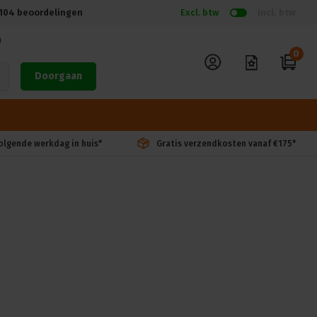
104
beoordelingen
Excl. btw
Incl. btw
n
0
Doorgaan
volgende werkdag in huis*
Gratis verzendkosten vanaf €175*