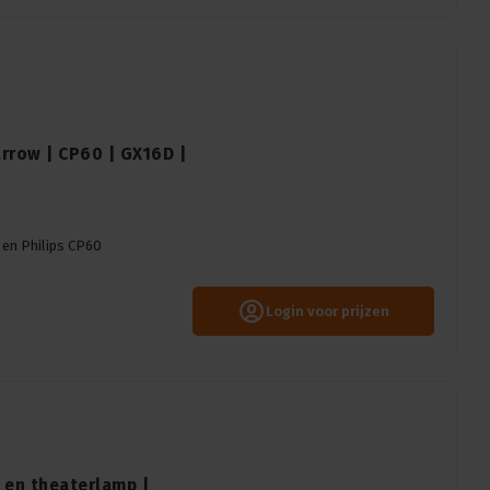
rrow | CP60 | GX16D |
 en Philips CP60
Login voor prijzen
 en theaterlamp |