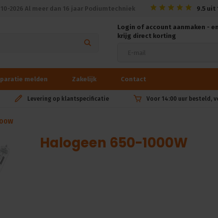
010-2026 Al meer dan 16 jaar Podiumtechniek
9.5
uit
Login of account aanmaken - e
krijg direct korting
paratie melden
Zakelijk
Contact
Levering op klantspecificatie
Voor 14:00 uur besteld, 
000W
Halogeen 650-1000W