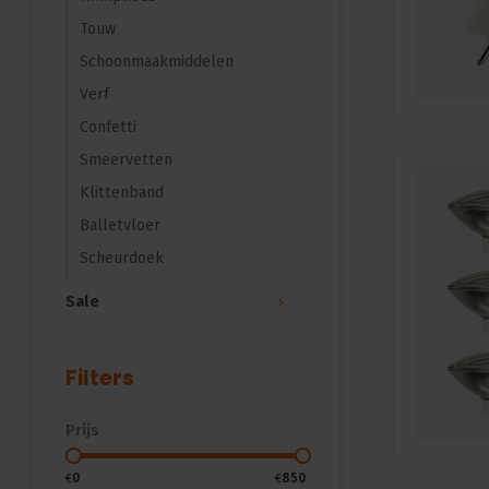
Touw
Schoonmaakmiddelen
Verf
Confetti
Smeervetten
Klittenband
Balletvloer
Scheurdoek
Sale
Filters
Prijs
€
0
€
850