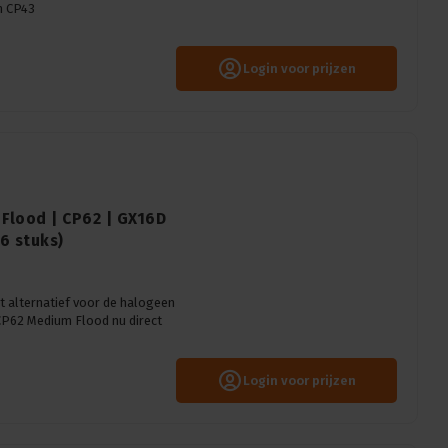
m CP43
Login voor prijzen
Flood | CP62 | GX16D
6 stuks)
 alternatief voor de halogeen
CP62 Medium Flood nu direct
Login voor prijzen