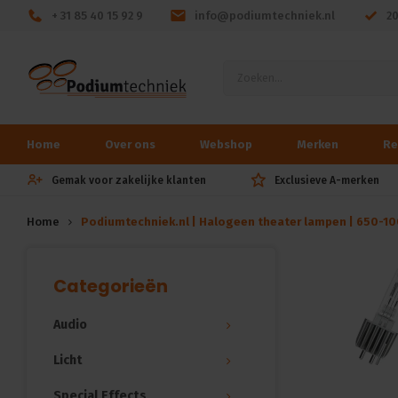
+ 31 85 40 15 92 9
info@podiumtechniek.nl
2
Home
Over ons
Webshop
Merken
Re
Gemak voor zakelijke klanten
Exclusieve A-merken
Home
Podiumtechniek.nl | Halogeen theater lampen | 650-1
Categorieën
Audio
Licht
Special Effects