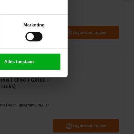
Marketing
Login voor prijzen
Alles toestaan
row | CP60 | GX16D |
 stuks)
natief voor Tunsgram CP60 en
Login voor prijzen