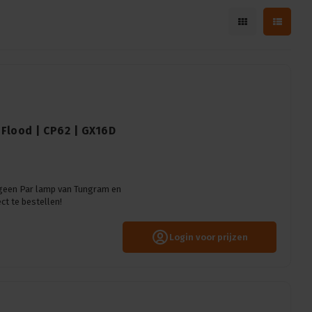
Flood | CP62 | GX16D
ogeen Par lamp van Tungram en
t te bestellen!
Login voor prijzen