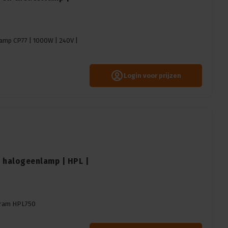
lamp CP77 | 1000W | 240V |
Login voor prijzen
 halogeenlamp | HPL |
gsram HPL750