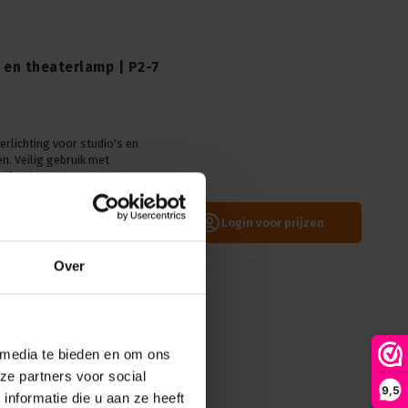
 en theaterlamp | P2-7
rlichting voor studio's en
n. Veilig gebruik met
ificaties: 1000W, 230V,
n.
Login voor prijzen
Over
 media te bieden en om ons
 CP61 | GX16D |
ze partners voor social
9,5
 stuks)
nformatie die u aan ze heeft