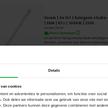
Osram | 64741 | halogeen studio-
| EKM | R7s | 1000W | 230V
Osram |
64741
Direct leverbaar
Osram 64741 halogeenlamp biedt veelzijdige ve
theaters, essentieel voor diverse toepassinge
geschikte armaturen is van groot belang. Spec
3200K, met een levensduur van 200 brandure
Details
 van cookies
ent en advertenties te personaliseren, om functies voor social
Osram | 64738-4 | PAR64 Narrow |
. Ook delen we informatie over uw gebruik van onze site met on
1000W | 240V | Complete doos (6
e. Deze partners kunnen deze gegevens combineren met andere i