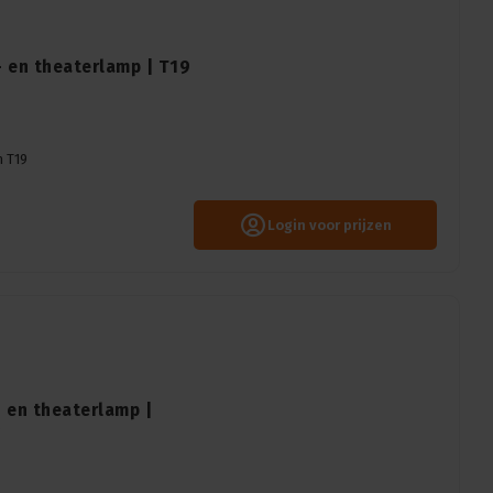
 en theaterlamp | T19
m T19
Login voor prijzen
 en theaterlamp |