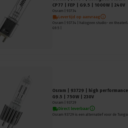
CP77 | FEP | G9.5 | 1000W | 240V
Osram |
93734
Levertijd op aanvraag
Osram | 93734 | halogeen studio- en theater
G9.5 |
Osram | 93729 | high performance
G9.5 | 750W | 230V
Osram |
93729
Direct leverbaar
Osram 93729 is een alternatief voor de Tun