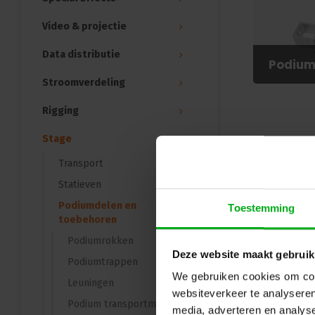
Video & projectie
Data distributie
Podium
Stroomverdeling
Rigging
Stage
Transport
Statieven
Podiumdelen en
Toestemming
toebehoren
Podiumrokken
Deze website maakt gebruik
Podiumtrappen
We gebruiken cookies om cont
Leuningen
websiteverkeer te analyseren
Podium transportmiddelen
media, adverteren en analys