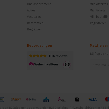
Ons assortiment
Mijn offertes
n
Acties
Mijn tickets
Vacatures
Mijn bestelli
Referenties
Registreren
Begrippen
Beoordelingen
Meld je aan
Blijf op de h
arden B2C
Algemene voorwaarden B2B
Disclaimer
Privacybeleid
Cookies
RSS-