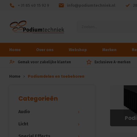
+ 31 85 40 15 92 9
info@podiumtechniek.nl
2
Home
Over ons
Webshop
Merken
Re
Gemak voor zakelijke klanten
Exclusieve A-merken
Home
Podiumdelen en toebehoren
Categorieën
Audio
Pod
Licht
Special Effects