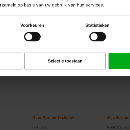
erzameld op basis van uw gebruik van hun services.
Voorkeuren
Statistieken
Selectie toestaan
Over Podiumtechniek
Mijn Accoun
Over ons
Maak B2B acc