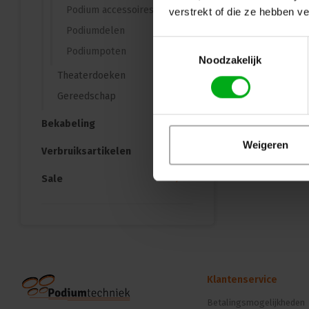
Podium accessoires
verstrekt of die ze hebben v
Podiumdelen
Toestemmingsselectie
Podiumpoten
Noodzakelijk
Theaterdoeken
Gereedschap
Bekabeling
Weigeren
Verbruiksartikelen
Sale
Klantenservice
Betalingsmogelijkheden