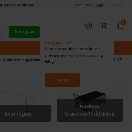
104
beoordelingen
Excl. btw
Incl. btw
n
0
Doorgaan
volgende werkdag in huis*
Gratis verzendkosten vanaf €175*
Podium
Leuningen
transportmiddelen