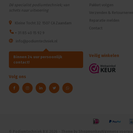
Dé specialist podiumtechniek; van
Pakket volgen
schets naar uitvoering
Verzenden & Retournere
Reparatie melden
Kleine Tocht 32
1507 CA Zaandam
Contact
+ 31 85 40 15 92 9
info@podiumtechniek.nl
Veilig winkelen
Binnen 24 uur persoonlijk
contact!
Volg ons
© Podiumtechniek B.V. 2026 - Theme by
Shopmonkey
Algemene voorwa