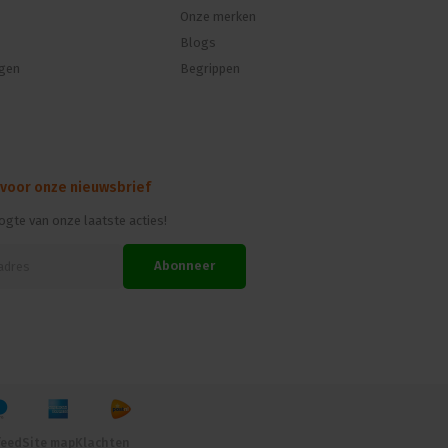
Onze merken
Blogs
ngen
Begrippen
 voor onze nieuwsbrief
oogte van onze laatste acties!
Abonneer
feed
Site map
Klachten