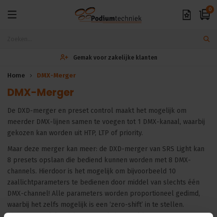
0
Gemak voor zakelijke klanten
Home
DMX-Merger
DMX-Merger
De DXD-merger en preset control maakt het mogelijk om
meerder DMX-lijnen samen te voegen tot 1 DMX-kanaal, waarbij
gekozen kan worden uit HTP, LTP of priority.
Maar deze merger kan meer: de DXD-merger van SRS Light kan
8 presets opslaan die bediend kunnen worden met 8 DMX-
channels. Hierdoor is het mogelijk om bijvoorbeeld 10
zaallichtparameters te bedienen door middel van slechts één
DMX-channel! Alle parameters worden proportioneel gedimd,
waarbij het zelfs mogelijk is een ‘zero-shift’ in te stellen.
Hiermee word de minimumwaarde ingesteld van een DMX-