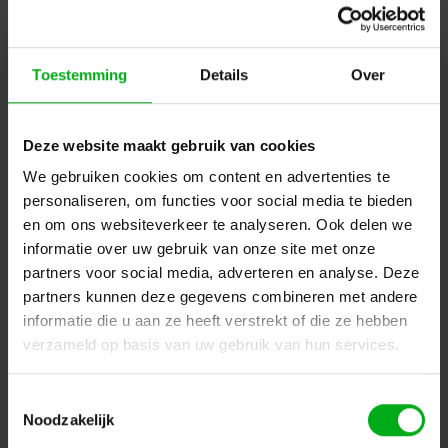
channel. Een handige optie bij bijvoorbeeld kleurenmenging.
Filters
Toestemming
Details
Over
Helaas...
Deze website maakt gebruik van cookies
We gebruiken cookies om content en advertenties te
Er zijn geen producten gevonden in deze categorie.. maar wij
personaliseren, om functies voor social media te bieden
helpen u graag verder met zoeken! Mail uw vraag naar
en om ons websiteverkeer te analyseren. Ook delen we
info@podiumtechniek.nl
of probeer een van onze andere
informatie over uw gebruik van onze site met onze
categorieën.
partners voor social media, adverteren en analyse. Deze
partners kunnen deze gegevens combineren met andere
Terug naar vorige pagina
informatie die u aan ze heeft verstrekt of die ze hebben
verzameld op basis van uw gebruik van hun services.
Dé specialist podiumtechniek; van schets naar uitvoering
Toestemmingsselectie
Noodzakelijk
Kleine Tocht 32
1507 CA