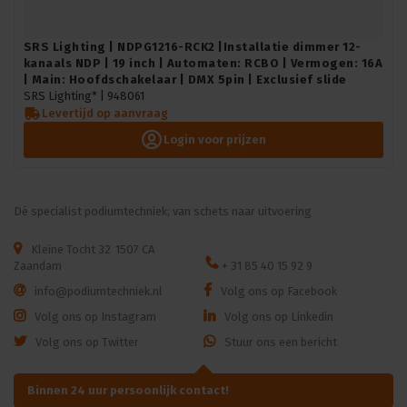
SRS Lighting | NDPG1216-RCK2 |Installatie dimmer 12-
kanaals NDP | 19 inch | Automaten: RCBO | Vermogen: 16A
| Main: Hoofdschakelaar | DMX 5pin | Exclusief slide
SRS Lighting* |
948061
Levertijd op aanvraag
Login voor prijzen
Dé specialist podiumtechniek; van schets naar uitvoering
Kleine Tocht 32
1507 CA
Zaandam
+ 31 85 40 15 92 9
info@podiumtechniek.nl
Volg ons op Facebook
Volg ons op Instagram
Volg ons op Linkedin
Volg ons op Twitter
Stuur ons een bericht
Binnen 24 uur persoonlijk contact!