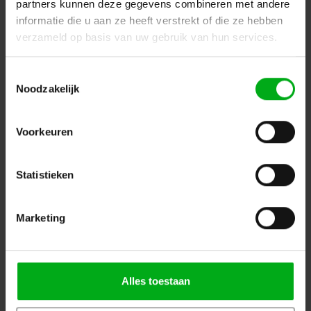
partners kunnen deze gegevens combineren met andere
informatie die u aan ze heeft verstrekt of die ze hebben
verzameld op basis van uw gebruik van hun services.
Toestemmingsselectie
Noodzakelijk
SRS Lighting | Installatie dimmer 12-kanaals NDP | DMX
Voorkeuren
5pin | Exclusief backplate
SRS Lighting* |
948023
Levertijd op aanvraag
Statistieken
Automaten: Enkelpolige, Vermogen: 10A, Main: Aardlekschakelaar
Login voor prijzen
Marketing
Alles toestaan