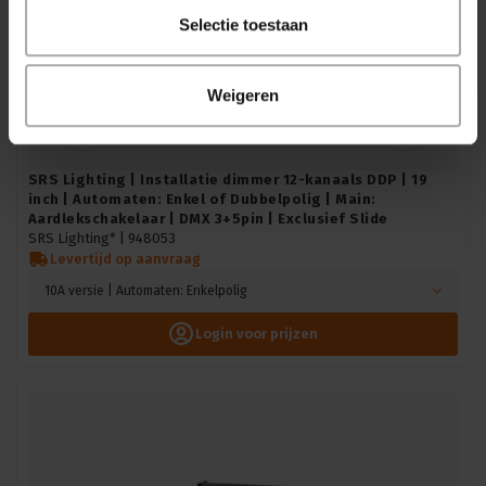
Selectie toestaan
Weigeren
SRS Lighting | Installatie dimmer 12-kanaals DDP | 19
inch | Automaten: Enkel of Dubbelpolig | Main:
Aardlekschakelaar | DMX 3+5pin | Exclusief Slide
SRS Lighting* |
948053
Levertijd op aanvraag
10A versie | Automaten: Enkelpolig
Login voor prijzen