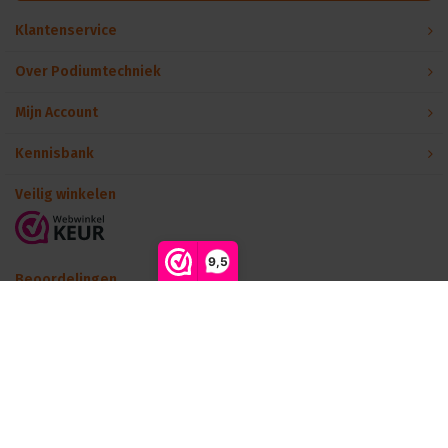
Klantenservice
Over Podiumtechniek
Mijn Account
Kennisbank
Veilig winkelen
9,5
Beoordelingen
Meld je aan voor onze nieuwsbrief
Blijf op de hoogte van onze laatste acties!