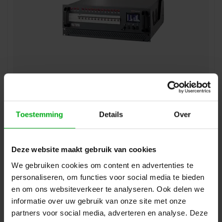
SRS Lighting | NDP30-RCK2 | Installatie dimmer 3-
kanaals NDP | 19 inch | Automaten: Enkelpolige |
Vermogen: 50A | DMX 5pin | Exclusief slide
SRS Lighting* |
948042
Toestemming
Details
Over
Levertijd op aanvraag
Automaten: Enkelpolige, Vermogen: 50A, Main: Aardlekschakelaar
Deze website maakt gebruik van cookies
Login voor prijzen
We gebruiken cookies om content en advertenties te
personaliseren, om functies voor social media te bieden
en om ons websiteverkeer te analyseren. Ook delen we
informatie over uw gebruik van onze site met onze
partners voor social media, adverteren en analyse. Deze