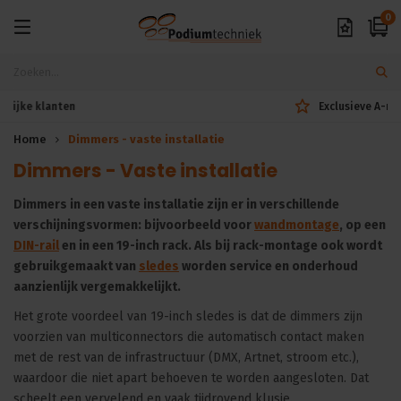
0
Exclusieve A-merken
Home
Dimmers - vaste installatie
Dimmers - Vaste installatie
Dimmers in een vaste installatie zijn er in verschillende
verschijningsvormen: bijvoorbeeld voor
wandmontage
, op een
DIN-rail
en in een 19-inch rack. Als bij rack-montage ook wordt
gebruikgemaakt van
sledes
worden service en onderhoud
aanzienlijk vergemakkelijkt.
Het grote voordeel van 19-inch sledes is dat de dimmers zijn
voorzien van multiconnectors die automatisch contact maken
met de rest van de infrastructuur (DMX, Artnet, stroom etc.),
waardoor die niet apart behoeven te worden aangesloten. Dat
scheelt een vervelend en vaak tijdrovend klusje.