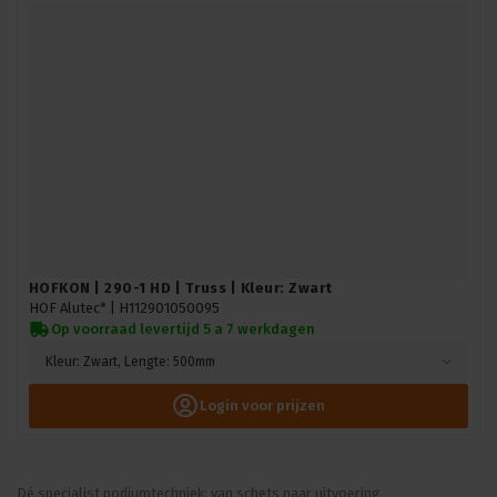
HOFKON | 290-1 HD | Truss | Kleur: Zwart
HOF Alutec* |
H112901050095
Op voorraad levertijd 5 a 7 werkdagen
Kleur: Zwart, Lengte: 500mm
Login voor prijzen
Dé specialist podiumtechniek; van schets naar uitvoering