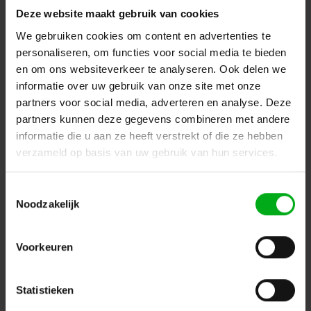
Deze website maakt gebruik van cookies
We gebruiken cookies om content en advertenties te
personaliseren, om functies voor social media te bieden
en om ons websiteverkeer te analyseren. Ook delen we
informatie over uw gebruik van onze site met onze
partners voor social media, adverteren en analyse. Deze
HOFKON | 290-1 HD | Hoekstuk | C30
partners kunnen deze gegevens combineren met andere
HOF Alutec* |
H12290130
informatie die u aan ze heeft verstrekt of die ze hebben
Levertijd op aanvraag
verzameld op basis van uw gebruik van hun services.
Login voor prijzen
Toestemmingsselectie
Noodzakelijk
Voorkeuren
Statistieken