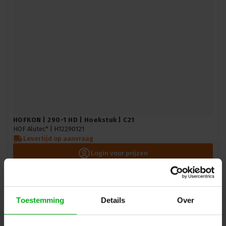
HOFKON | 290-1 HD | Hoekstuk | C21
HOF Alutec* |
H12290121
Levertijd op aanvraag
Login voor prijzen
Toestemming
Details
Over