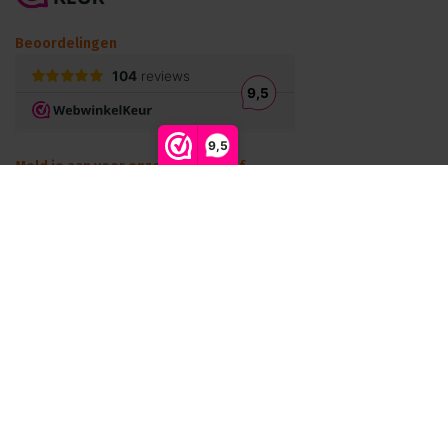
Beoordelingen
9,5
Meld je aan voor onze nieuwsbrief
Blijf op de hoogte van onze laatste acties!
Abonneer
© Podiumtechniek B.V. 2026 - Theme by
Shopmonkey
Algemene voorwaarden B2C
Algemene voorwaarden B2B
Disclaimer
Privacybeleid
Cookies
RSS-feed
Site map
Klachten