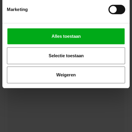
Marketing
HOFKON | 290-1 HD | Hoekstuk | C36H
HOF Alutec* |
H12290136H
Alles toestaan
Levertijd op aanvraag
Login voor prijzen
Selectie toestaan
Weigeren