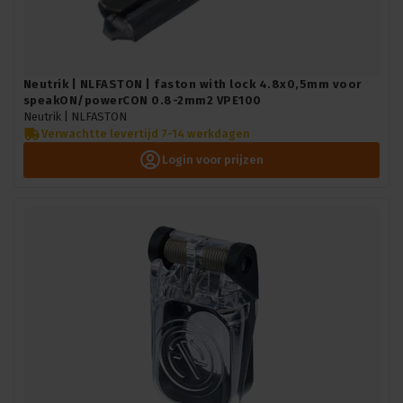
Neutrik | NLFASTON | faston with lock 4.8x0,5mm voor
speakON/powerCON 0.8-2mm2 VPE100
Neutrik |
NLFASTON
Verwachtte levertijd 7-14 werkdagen
Login voor prijzen