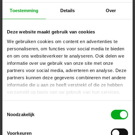
Neutrik |
SCDP-FX-0
Verwachtte levertijd 7-14 werkdagen
Toestemming
Details
Over
Zwart
Login voor prijzen
Deze website maakt gebruik van cookies
We gebruiken cookies om content en advertenties te
personaliseren, om functies voor social media te bieden
en om ons websiteverkeer te analyseren. Ook delen we
informatie over uw gebruik van onze site met onze
partners voor social media, adverteren en analyse. Deze
partners kunnen deze gegevens combineren met andere
informatie die u aan ze heeft verstrekt of die ze hebben
verzameld op basis van uw gebruik van hun services.
Toestemmingsselectie
Noodzakelijk
Neutrik | SCDR | achterkapje D-housing flex pvc
Neutrik |
SCDR
Voorkeuren
Verwachtte levertijd 7-14 werkdagen