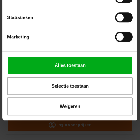
Login voor prijzen
Statistieken
Marketing
Alles toestaan
Selectie toestaan
Neutrik | SCDX | afdekkapje D-housing IP42 zwart
Weigeren
Neutrik |
SCDX
Verwachtte levertijd 7-14 werkdagen
Login voor prijzen