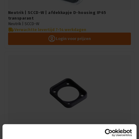
Neutrik | SCCD-W | afdekkapje D-housing IP65
transparant
Neutrik |
SCCD-W
Verwachtte levertijd 7-14 werkdagen
Login voor prijzen
Neutrik | SCDP-FX | sealing gasket for D-shape chassis