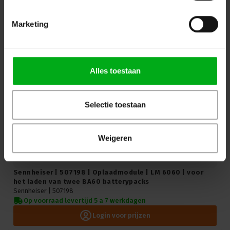
Login voor prijzen
Marketing
Alles toestaan
Selectie toestaan
Weigeren
Sennheiser | 507198 | Oplaadmodule | LM 6060 | voor
het laden van twee BA60 batterypacks
Sennheiser |
507198
Op voorraad levertijd 5 a 7 werkdagen
Login voor prijzen