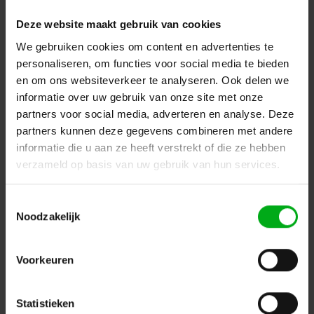
Sennheiser |
506800
Op voorraad levertijd 5 a 7 werkdagen
Deze website maakt gebruik van cookies
Login voor prijzen
We gebruiken cookies om content en advertenties te
personaliseren, om functies voor social media te bieden
en om ons websiteverkeer te analyseren. Ook delen we
informatie over uw gebruik van onze site met onze
partners voor social media, adverteren en analyse. Deze
partners kunnen deze gegevens combineren met andere
informatie die u aan ze heeft verstrekt of die ze hebben
verzameld op basis van uw gebruik van hun services.
Toestemmingsselectie
Noodzakelijk
Voorkeuren
Sennheiser | 506805 | Laadstation | CHG 2 W | draadloos
opladen | compatible met SL TableStand 133-S DW en SL
TableStand 153-s DW | twee laad mogelijkheden
Sennheiser |
506805
Statistieken
Levertijd op aanvraag