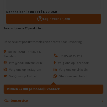
Sennheiser | 508861 | L 70 USB
Login voor prijzen
Toon volgende
12
producten...
Dé specialist podiumtechniek; van schets naar uitvoering
Kleine Tocht 32
1507 CA
Zaandam
+ 31 85 40 15 92 9
info@podiumtechniek.nl
Volg ons op Facebook
Volg ons op Instagram
Volg ons op Linkedin
Volg ons op Twitter
Stuur ons een bericht
Binnen 24 uur persoonlijk contact!
Klantenservice