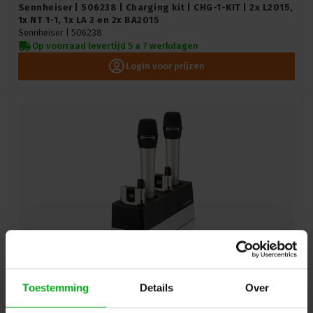
Sennheiser | 506238 | Charging kit | CHG-1-KIT | 2x L2015,
1x NT 1-1, 1x LA 2 en 2x BA2015
Sennheiser |
506238
Op voorraad levertijd 5 a 7 werkdagen
Login voor prijzen
Sennheiser | 506800 | Laadstation | CHG 4N EU |
Toestemming
Details
Over
netwerklader | vier laadmogelijkheden, voor SL
bodypack DW of SL handheld DW van de SpeechLine serie