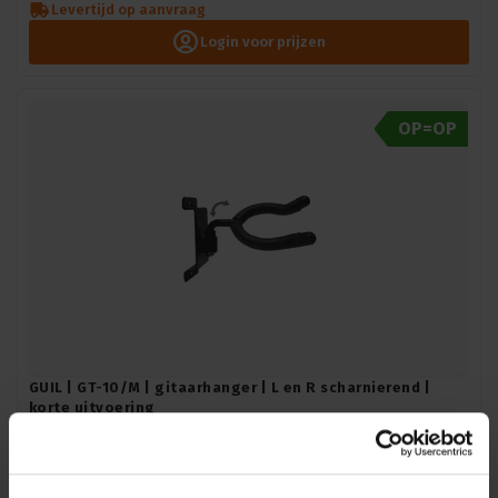
Levertijd op aanvraag
Login voor prijzen
OP=OP
GUIL | GT-10/M | gitaarhanger | L en R scharnierend |
korte uitvoering
GUIL |
GT-10/M
Direct leverbaar
Login voor prijzen