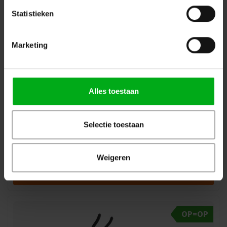
OP=OP
Statistieken
Marketing
Alles toestaan
GUIL | ST-101 | heavy duty keyboardstandaard | Max.
Selectie toestaan
40kg | x-frame | metalen hoogteverstelling met
meerdere posities
GUIL |
ST-101
Weigeren
Levertijd op aanvraag
Login voor prijzen
OP=OP