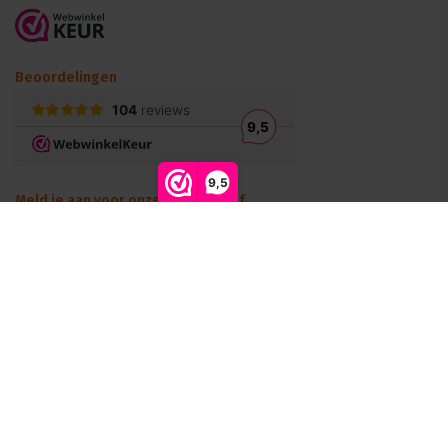
Beoordelingen
9,5
Meld je aan voor onze nieuwsbrief
Blijf op de hoogte van onze laatste acties!
Abonneer
© Podiumtechniek B.V. 2026 - Theme by
Shopmonkey