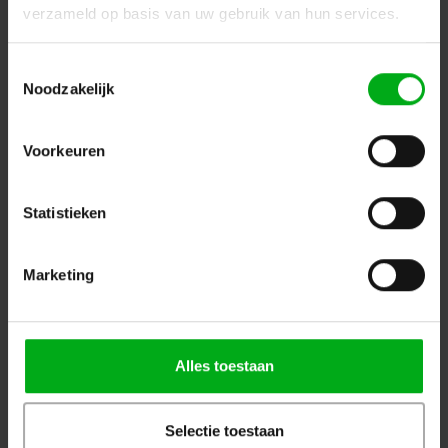
verzameld op basis van uw gebruik van hun services.
Toestemmingsselectie
Noodzakelijk
Voorkeuren
Statistieken
ModulAir | PCB-Printplaat | LK150 (m) | multiconnector
ModulAir* |
MOD102015
Direct leverbaar
Marketing
Login voor prijzen
Alles toestaan
Selectie toestaan