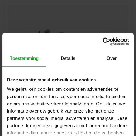
Toestemming
Details
Over
Deze website maakt gebruik van cookies
ModulAir | MOD102021 | PCB-Printplaat | 4x Neutrik XLR
We gebruiken cookies om content en advertenties te
5PIN Female
ModulAir* |
MOD102021
personaliseren, om functies voor social media te bieden
Direct leverbaar
en om ons websiteverkeer te analyseren. Ook delen we
Login voor prijzen
informatie over uw gebruik van onze site met onze
partners voor social media, adverteren en analyse. Deze
partners kunnen deze gegevens combineren met andere
informatie die u aan ze heeft verstrekt of die ze hebben