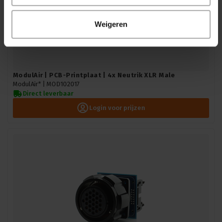
Weigeren
ModulAir | PCB-Printplaat | 4x Neutrik XLR Male
ModulAir* |
MOD102017
Direct leverbaar
Login voor prijzen