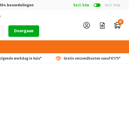
104
beoordelingen
Excl. btw
Incl. btw
n
0
Doorgaan
volgende werkdag in huis*
Gratis verzendkosten vanaf €175*