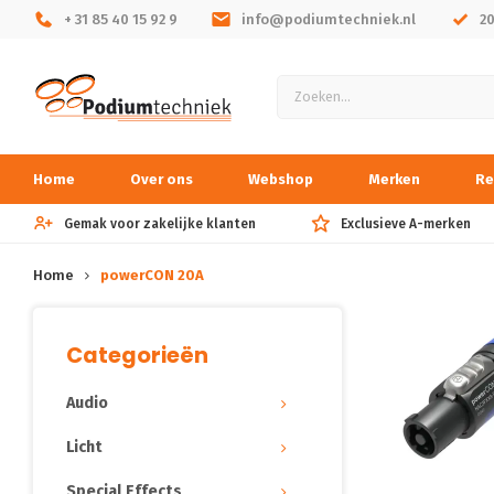
+ 31 85 40 15 92 9
info@podiumtechniek.nl
2
Home
Over ons
Webshop
Merken
Re
Gemak voor zakelijke klanten
Exclusieve A-merken
Home
powerCON 20A
Categorieën
Audio
Licht
Special Effects