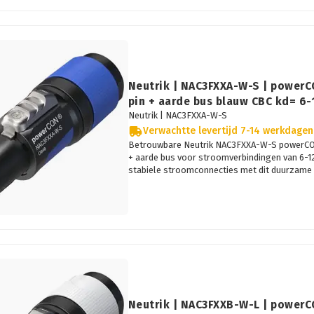
Neutrik | NAC3FXXA-W-S | powerC
pin + aarde bus blauw CBC kd= 6
Neutrik |
NAC3FXXA-W-S
Verwachtte levertijd 7-14 werkdagen
Betrouwbare Neutrik NAC3FXXA-W-S powerCON
+ aarde bus voor stroomverbindingen van 6-1
stabiele stroomconnecties met dit duurzame 
Neutrik | NAC3FXXB-W-L | powerC