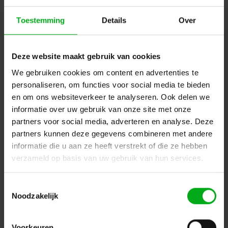
Toestemming
Details
Over
Deze website maakt gebruik van cookies
We gebruiken cookies om content en advertenties te
SRS Power | Breakout box Harting 24p | MSB H24T-12SF |
personaliseren, om functies voor social media te bieden
H24+THRU | 12x Schuko
en om ons websiteverkeer te analyseren. Ook delen we
SRS Power* |
938033
informatie over uw gebruik van onze site met onze
Levertijd op aanvraag
partners voor social media, adverteren en analyse. Deze
Login voor prijzen
partners kunnen deze gegevens combineren met andere
informatie die u aan ze heeft verstrekt of die ze hebben
verzameld op basis van uw gebruik van hun services.
Dé specialist podiumtechniek; van schets naar uitvoering
Toestemmingsselectie
Kleine Tocht 32
1507 CA
Noodzakelijk
Zaandam
+ 31 85 40 15 92 9
info@podiumtechniek.nl
Volg ons op Facebook
Volg ons op Instagram
Volg ons op Linkedin
Voorkeuren