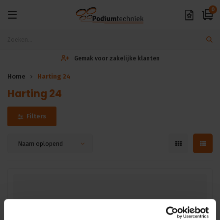
0
Gemak voor zakelijke klanten
Home
Harting 24
Harting 24
Filters
Naam oplopend