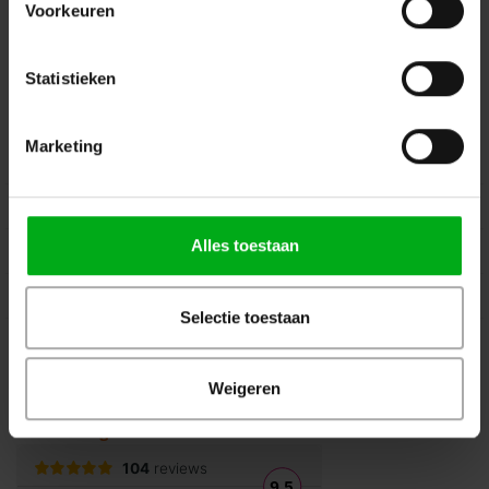
Voorkeuren
Volg ons op Instagram
Volg ons op Linkedin
Volg ons op Twitter
Stuur ons een bericht
Statistieken
Binnen 24 uur persoonlijk contact!
Marketing
Klantenservice
Over Podiumtechniek
Alles toestaan
Mijn Account
Kennisbank
Selectie toestaan
Veilig winkelen
Weigeren
Beoordelingen