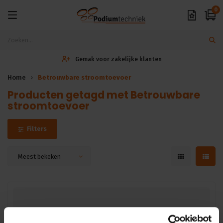
0
Gemak voor zakelijke klanten
Home
Betrouwbare stroomtoevoer
Producten getagd met Betrouwbare
stroomtoevoer
Filters
Meest bekeken