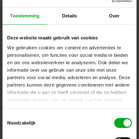
Toestemming
Details
Over
Deze website maakt gebruik van cookies
We gebruiken cookies om content en advertenties te
personaliseren, om functies voor social media te bieden
Neutrik | NAC3MP-HC | powerCON 32A paneelmontage 2
en om ons websiteverkeer te analyseren. Ook delen we
pin + aarde pen
Neutrik |
NAC3MP-HC
informatie over uw gebruik van onze site met onze
Verwachtte levertijd 7-14 werkdagen
partners voor social media, adverteren en analyse. Deze
Login voor prijzen
partners kunnen deze gegevens combineren met andere
informatie die u aan ze heeft verstrekt of die ze hebben
verzameld op basis van uw gebruik van hun services.
Dé specialist podiumtechniek; van schets naar uitvoering
Toestemmingsselectie
Kleine Tocht 32
1507 CA
Noodzakelijk
Zaandam
+ 31 85 40 15 92 9
info@podiumtechniek.nl
Volg ons op Facebook