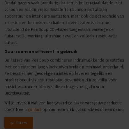
Omdat hazers vaak langdurig draaien, is het cruciaal dat de mist
schoon en residu-vrij is. Reststoffen kunnen niet alleen
apparatuur en interieurs aantasten, maar ook de gezondheid van
artiesten en bezoekers schaden. In veel zalen is daarom
uitsluitend de Pea Soup CO₂-hazer toegestaan, vanwege de
fluisterstille werking, ultrafijne nevel en volledig residu-vrije
output.
Duurzaam en efficiënt in gebruik
De hazers van Pea Soup combineren indrukwekkende prestaties
met een extreem laag vloeistofverbruik en minimaal onderhoud.
Ze beschermen gevoelige ruimtes én leveren tegelijk een
professioneel visueel resultaat. Bovendien zijn ze veilig voor
musici, waaronder blazers, die extra gevoelig zijn voor
luchtkwaliteit.
Wil je ervaren wat een hoogwaardige hazer voor jouw productie
doet? Neem
contact
op voor een vrijblijvend advies of een demo.
Filters