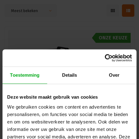
Meest bekeken
ONZE KEUZE
Toestemming
Details
Over
Deze website maakt gebruik van cookies
We gebruiken cookies om content en advertenties te
Pea Soup | Phantom | CO2 Hazer | DMX Bediening
personaliseren, om functies voor social media te bieden
Pea Soup* |
PS49DMX
en om ons websiteverkeer te analyseren. Ook delen we
Direct leverbaar
informatie over uw gebruik van onze site met onze
Login voor prijzen
partners voor social media, adverteren en analyse. Deze