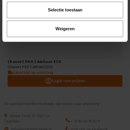
Selectie toestaan
Weigeren
Chauvet PRO | Amhaze ECO
Chauvet PRO |
AMHAZEECO
Levertijd op aanvraag
Login voor prijzen
Dé specialist podiumtechniek; van schets naar uitvoering
Kleine Tocht 32
1507 CA
Zaandam
+ 31 85 40 15 92 9
info@podiumtechniek.nl
Volg ons op Facebook