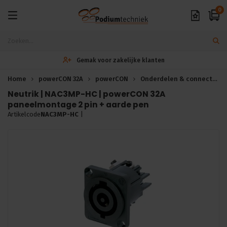
0
Gemak voor zakelijke klanten
Home
powerCON 32A
powerCON
Onderdelen & connectors
Neutrik | NAC3MP-HC | powerCON 32A
paneelmontage 2 pin + aarde pen
Artikelcode
NAC3MP-HC
|