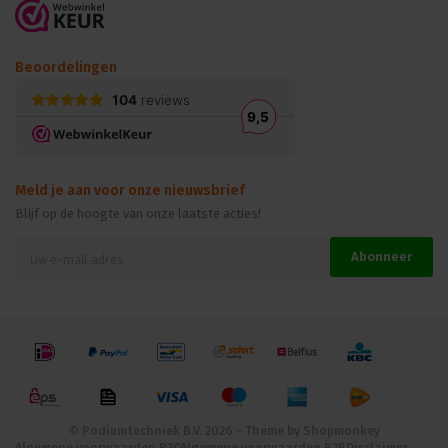
Temperature Range:
-25 °C to +70 °C
Upgrade uw stroomdistributiesysteem met de Neutrik NAC3MP-HC
powerCON 32A connector en benut de kracht van betrouwbare
Beoordelingen
stroomtoevoer voor uw professionele apparatuur. Bestel nu en
ervaar hoogwaardige prestaties en duurzaamheid.
Meld je aan voor onze nieuwsbrief
Blijf op de hoogte van onze laatste acties!
Abonneer
© Podiumtechniek B.V. 2026 - Theme by
Shopmonkey
Algemene voorwaarden B2C
Algemene voorwaarden B2B
Disclaimer