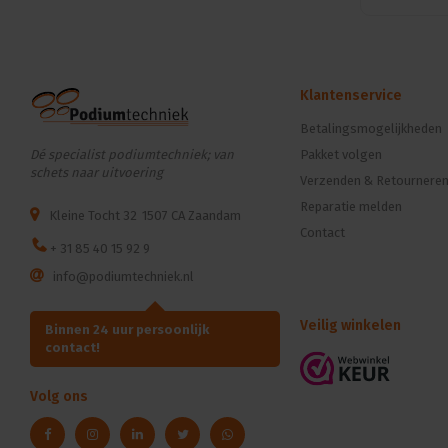
Klantenservice
Betalingsmogelijkheden
Dé specialist podiumtechniek; van
Pakket volgen
schets naar uitvoering
Verzenden & Retournere
Reparatie melden
Kleine Tocht 32
1507 CA Zaandam
Contact
+ 31 85 40 15 92 9
info@podiumtechniek.nl
Veilig winkelen
Binnen 24 uur persoonlijk
contact!
Volg ons