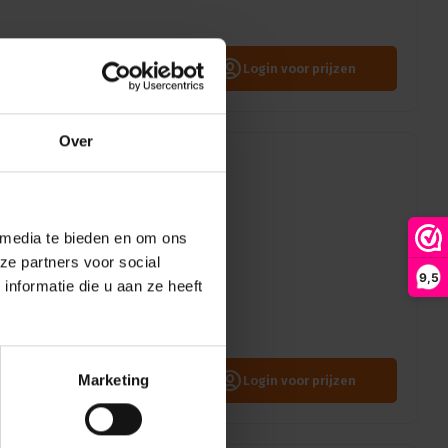
Login voor prijzen
Over
egelaar DMX-gestuurd
 media te bieden en om ons
ze partners voor social
9,5
nformatie die u aan ze heeft
oup Phantom CO2-hazer
Marketing
Login voor prijzen