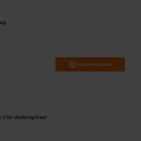
kap
Login voor prijzen
s CO2-drukregelaar