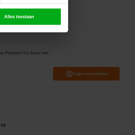
Alles toestaan
ontroller inclusief
oup Phantom CO2-hazer met
Login voor prijzen
ace