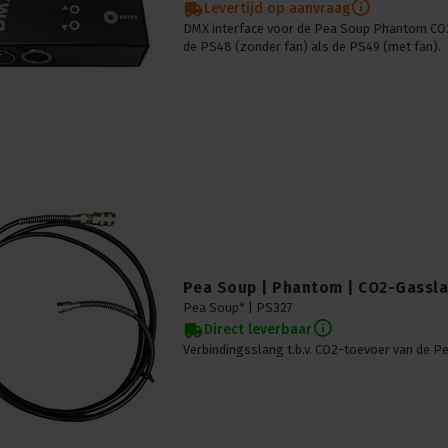
Levertijd op aanvraag
DMX interface voor de Pea Soup Phantom CO2
de PS48 (zonder fan) als de PS49 (met fan).
Pea Soup | Phantom | CO2-Gassl
Pea Soup* |
PS327
Direct leverbaar
Verbindingsslang t.b.v. CO2-toevoer van de 