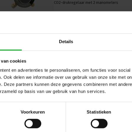
CO2-drukregelaar met 2 manometers
Details
 van cookies
Pea Soup | Phantom | CO2-drukr
ent en advertenties te personaliseren, om functies voor social
met 2 manometers
. Ook delen we informatie over uw gebruik van onze site met on
Pea Soup* |
PS314
e. Deze partners kunnen deze gegevens combineren met andere i
Direct leverbaar
erzameld op basis van uw gebruik van hun services.
DMX-gestuurde drukregelaar voor de Pea S
Voorkeuren
Statistieken