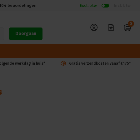
104
beoordelingen
Excl. btw
Incl. btw
n
0
Doorgaan
volgende werkdag in huis*
Gratis verzendkosten vanaf €175*
s