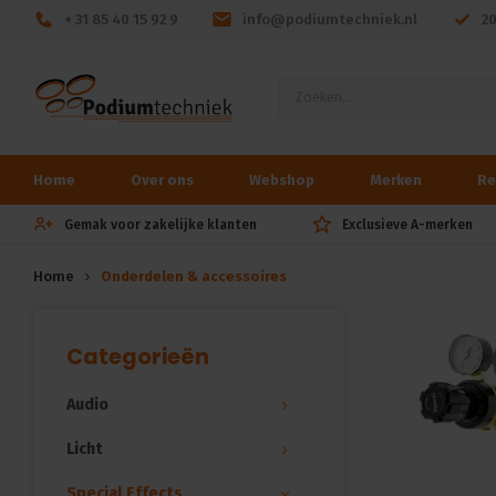
+ 31 85 40 15 92 9
info@podiumtechniek.nl
2
Home
Over ons
Webshop
Merken
Re
Gemak voor zakelijke klanten
Exclusieve A-merken
Home
Onderdelen & accessoires
Categorieën
Audio
Licht
Special Effects