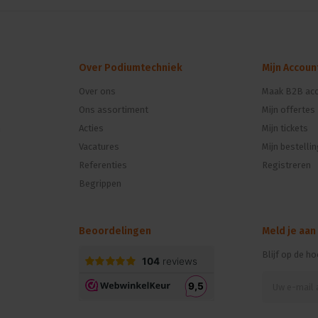
Over Podiumtechniek
Mijn Accoun
Over ons
Maak B2B acc
Ons assortiment
Mijn offertes
n
Acties
Mijn tickets
Vacatures
Mijn bestelli
Referenties
Registreren
Begrippen
Beoordelingen
Meld je aan
Blijf op de h