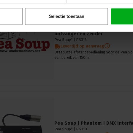
Selectie toestaan
Pea Soup | Phantom | Draadloze c
ontvanger en zender
Pea Soup* |
PS313
Levertijd op aanvraag
Draadloze afstandsbediening voor de Pea S
een bereik van 150m.
Pea Soup | Phantom | DMX interf
Pea Soup* |
PS310