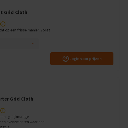
ht Grid Cloth
cht op een frisse manier. Zorgt
Login voor prijzen
arter Grid Cloth
te en gelijkmatige
fie en evenementen waar een
nst is.