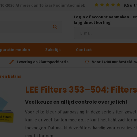
010-2026 Al meer dan 16 jaar Podiumtechniek
9.5
uit
Login of account aanmaken - e
krijg direct korting
paratie melden
Zakelijk
Contact
Levering op klantspecificatie
Voor 14:00 uur besteld, 
ur en balans
LEE Filters 353–504: Filter
Veel keuze en altijd controle over je licht
Voor elke kleur of aanpassing In deze serie zitten zowel 
kun je er veel kanten mee op. Je kunt het licht zachter
toevoegen. Dat maakt deze filters handig voor creatieve 
moet kloppen.