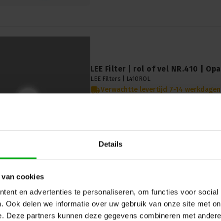
LEE Filter | rol of vel NR.410 | Opa
LEE Filters |
L410ROL
Verwachtte levertijd 7-14 werkdagen
NR.410 Opal Frost biedt een fijne, neutrale dif
Perfect voor zacht licht met behoud van sfeer
Lee | rol NR.410 | Maat: 7,62m x 1,22m
Details
 van cookies
ent en advertenties te personaliseren, om functies voor social
. Ook delen we informatie over uw gebruik van onze site met on
LEE Filter | rol of vel NR.416 | T
e. Deze partners kunnen deze gegevens combineren met andere i