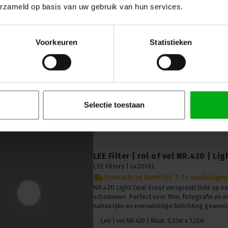
Diffusion
erzameld op basis van uw gebruik van hun services.
LEE Filters |
L416ROL
Verwachtte levertijd 7-14 werkdagen
NR.416 Three Quarter White Diffusion verspreid
Voorkeuren
Statistieken
verzacht schaduwen. Perfect voor film, foto
zachte en natuurlijke belichting gewenst is.
Lee | rol NR.416 | Maat: 7,62m x 1,22m
Selectie toestaan
LEE Filter | rol of vel NR.420 | Li
LEE Filters |
L420VEL
Verwachtte levertijd 7-14 werkdagen
NR.420 Light Opal Frost verspreidt licht op e
schaduwen. Perfect voor film, fotografie en
natuurlijke en evenwichtige belichting gewenst
Lee | vel NR.420 | Maat: 0,53m x 1,22m