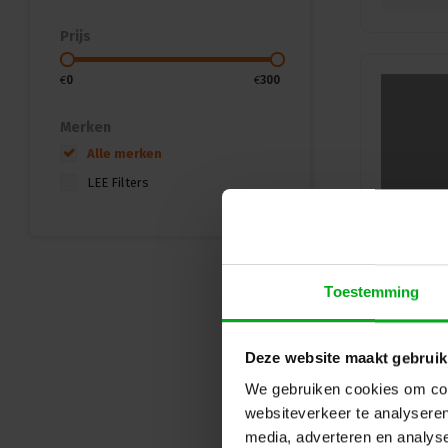
Prijs
€
0
€
300
Merken
Alle merken
LEE Filters
Toestemming
Deze website maakt gebruik
We gebruiken cookies om cont
websiteverkeer te analyseren
media, adverteren en analys