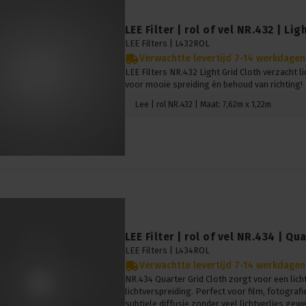
LEE Filter | rol of vel NR.432 | Lig
LEE Filters |
L432ROL
Verwachtte levertijd 7-14 werkdagen
LEE Filters NR.432 Light Grid Cloth verzacht li
voor mooie spreiding én behoud van richting!
Lee | rol NR.432 | Maat: 7,62m x 1,22m
LEE Filter | rol of vel NR.434 | Qu
LEE Filters |
L434ROL
Verwachtte levertijd 7-14 werkdagen
NR.434 Quarter Grid Cloth zorgt voor een lich
lichtverspreiding. Perfect voor film, fotogra
subtiele diffusie zonder veel lichtverlies gewe