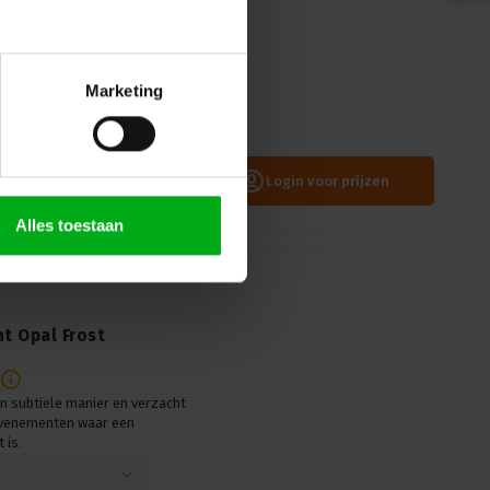
t licht gelijkmatig en
Marketing
grafie en evenementen waar een
Login voor prijzen
Alles toestaan
ght Opal Frost
en subtiele manier en verzacht
 evenementen waar een
 is.