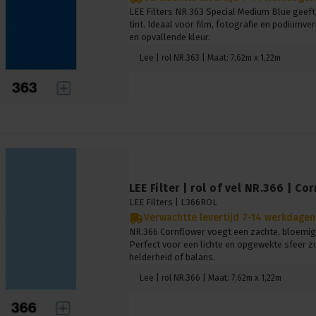
LEE Filters NR.363 Special Medium Blue geeft
tint. Ideaal voor film, fotografie en podiumv
en opvallende kleur.
Lee | rol NR.363 | Maat: 7,62m x 1,22m
LEE Filter | rol of vel NR.366 | Co
LEE Filters |
L366ROL
Verwachtte levertijd 7-14 werkdagen
NR.366 Cornflower voegt een zachte, bloemige 
Perfect voor een lichte en opgewekte sfeer z
helderheid of balans.
Lee | rol NR.366 | Maat: 7,62m x 1,22m