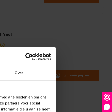
l Frost
fusie zonder kleurverschuiving.
 én helderheid in elk ontwerp.
Over
Login voor prijzen
 media te bieden en om ons
ze partners voor social
9,5
hree Quarter White
nformatie die u aan ze heeft