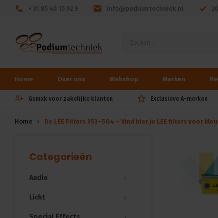
+ 31 85 40 15 92 9
info@podiumtechniek.nl
2
Home
Over ons
Webshop
Merken
Re
Gemak voor zakelijke klanten
Exclusieve A-merken
Home
De LEE Filters 353–504 – Vind hier je LEE filters voor kle
Categorieën
Audio
Licht
Special Effects