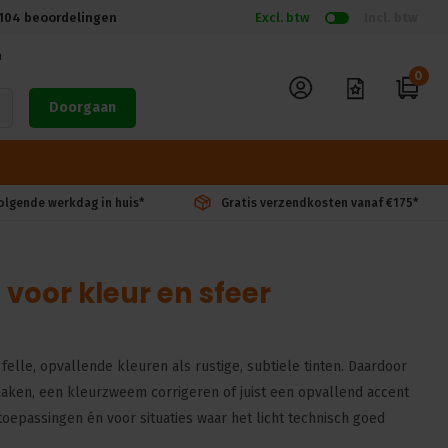
104
beoordelingen
Excl. btw
Incl. btw
n
0
Doorgaan
volgende werkdag in huis*
Gratis verzendkosten vanaf €175*
s voor kleur en sfeer
felle, opvallende kleuren als rustige, subtiele tinten. Daardoor
 maken, een kleurzweem corrigeren of juist een opvallend accent
toepassingen én voor situaties waar het licht technisch goed