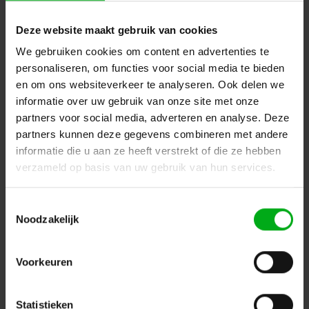
Deze website maakt gebruik van cookies
We gebruiken cookies om content en advertenties te
personaliseren, om functies voor social media te bieden
en om ons websiteverkeer te analyseren. Ook delen we
informatie over uw gebruik van onze site met onze
partners voor social media, adverteren en analyse. Deze
partners kunnen deze gegevens combineren met andere
informatie die u aan ze heeft verstrekt of die ze hebben
verzameld op basis van uw gebruik van hun services.
LEE Filter | rol of vel NR.709 | Electric Lilac
LEE Filters |
L709VEL
Toestemmingsselectie
Verwachtte levertijd 7-14 werkdagen
Noodzakelijk
Lee | vel NR.709 | Maat: 0,53m x 1,22m
Login voor prijzen
Voorkeuren
Statistieken