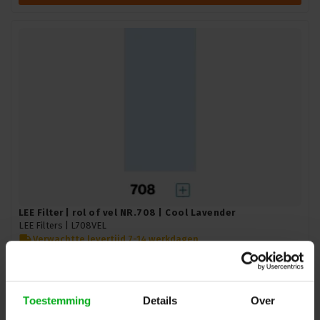
LEE Filter | rol of vel NR.708 | Cool Lavender
LEE Filters |
L708VEL
Verwachtte levertijd 7-14 werkdagen
Lee | vel NR.708 | Maat: 0,53m x 1,22m
Login voor prijzen
Toestemming
Details
Over