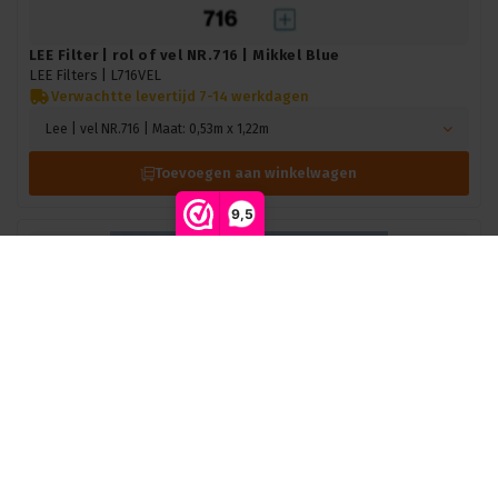
LEE Filter | rol of vel NR.716 | Mikkel Blue
LEE Filters |
L716VEL
Verwachtte levertijd 7-14 werkdagen
Lee | vel NR.716 | Maat: 0,53m x 1,22m
Toevoegen aan winkelwagen
9,5