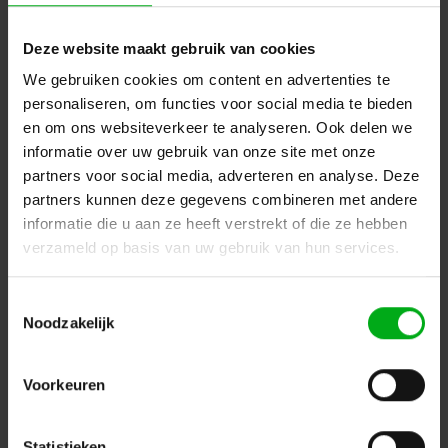
Deze website maakt gebruik van cookies
We gebruiken cookies om content en advertenties te
Sennheiser | 390038 | Antenne combiner | ACA 3 | 2x 4:1
personaliseren, om functies voor social media te bieden
combiner | te gebruiken met alle analoge en digitale
en om ons websiteverkeer te analyseren. Ook delen we
Sennheiser draadloze ontvangers | actieve antenne
Sennheiser |
390038
informatie over uw gebruik van onze site met onze
Op voorraad levertijd 5 a 7 werkdagen
partners voor social media, adverteren en analyse. Deze
Login voor prijzen
partners kunnen deze gegevens combineren met andere
informatie die u aan ze heeft verstrekt of die ze hebben
verzameld op basis van uw gebruik van hun services.
Toestemmingsselectie
Noodzakelijk
Voorkeuren
Statistieken