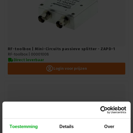
RF-toolbox | Mini-Circuits passieve splitter - ZAPD-1
RF-toolbox |
00001008
Direct leverbaar
Login voor prijzen
Toestemming
Details
Over