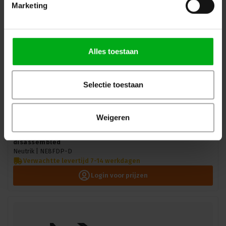
Marketing
Alles toestaan
Selectie toestaan
Weigeren
Neutrik | NE8FDP-D | etherCON chassis-D RJ45
disassembled
Neutrik |
NE8FDP-D
Verwachtte levertijd 7-14 werkdagen
Login voor prijzen