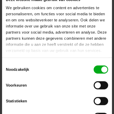
Login voor prijzen
We gebruiken cookies om content en advertenties te
personaliseren, om functies voor social media te bieden
en om ons websiteverkeer te analyseren. Ook delen we
informatie over uw gebruik van onze site met onze
partners voor social media, adverteren en analyse. Deze
partners kunnen deze gegevens combineren met andere
informatie die u aan ze heeft verstrekt of die ze hebben
verzameld op basis van uw gebruik van hun services.
Toestemmingsselectie
Noodzakelijk
Neutrik | NC5FXX | XLR kabeldeel 5 pin bus nikkel
Voorkeuren
behuizing zilvercontacten XX
Neutrik |
NC5FXX
Verwachtte levertijd 7-14 werkdagen
Statistieken
Login voor prijzen