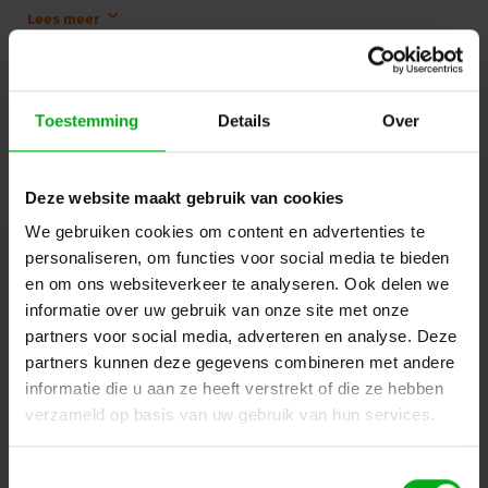
standaard voor XLR-kabelconnectoren. De opvolger van de X-serie
Lees meer
biedt verschillende nieuwe functies die het betrouwbaarder maken,
eenvoudiger te monteren en de contactintegriteit en
kabeltrekontlasting verbeteren.
Login of account aanmaken - en krijg direct korting
Product Information:
Toestemming
Details
Over
Title:
NC6MXX
Connection Type:
XLR
Doorgaan
Gender:
Male
Deze website maakt gebruik van cookies
Electrical Information:
Capacitance Between Contacts:
≤ 7 pF
We gebruiken cookies om content en advertenties te
Contact Resistance:
≤ 3 mΩ
personaliseren, om functies voor social media te bieden
Dielectric Strength:
1.5 kVdc
Hulp of advies nodig?
Ons team staat graag voor
en om ons websiteverkeer te analyseren. Ook delen we
Insulation Resistance:
je klaar!
Initial: > 10 GΩ
informatie over uw gebruik van onze site met onze
Rated Current Per Contact:
7.5 A
partners voor social media, adverteren en analyse. Deze
Rated Voltage:
< 50 V
Beschrijving en specificaties
Downloads
partners kunnen deze gegevens combineren met andere
Mechanical Information:
informatie die u aan ze heeft verstrekt of die ze hebben
Cable O.D. (Outer Diameter):
3.5 - 8.0 mm
verzameld op basis van uw gebruik van hun services.
FAQ en reviews
Insertion Force:
≤ 20 N
Withdrawal Force:
≤ 20 N
Lifetime:
> 1000 mating cycles
Toestemmingsselectie
Wire Size: