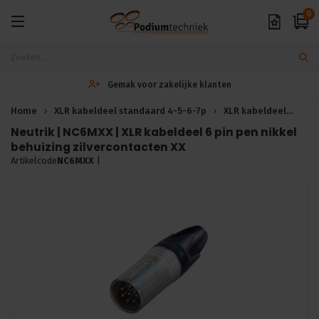
0
Gemak voor zakelijke klanten
Home
XLR kabeldeel standaard 4-5-6-7p
XLR kabeldeel
XLR
Neutrik | NC6MXX | XLR kabeldeel 6 pin pen nikkel
behuizing zilvercontacten XX
Artikelcode
NC6MXX
|