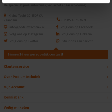
Dé specialist podiumtechniek; van schets naar uitvoering
Kleine Tocht 32
1507 CA
Zaandam
+ 31 85 40 15 92 9
info@podiumtechniek.nl
Volg ons op Facebook
Volg ons op Instagram
Volg ons op Linkedin
Volg ons op Twitter
Stuur ons een bericht
Binnen 24 uur persoonlijk contact!
Klantenservice
Over Podiumtechniek
Mijn Account
Kennisbank
Veilig winkelen