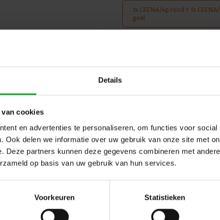
De takelsturing is te gebrui
1x CEE16A/4p rood + 1x CEE16A
geel
• CM Lodestar
• Trabes
• Prolyft
Kabellengte
• Verlinde/stagemaker
• Hitachi
2m
De Takelsturing yellowbox - LV ka
takels.
Details
Login of account aanmaken - en
korting
 van cookies
ent en advertenties te personaliseren, om functies voor social
. Ook delen we informatie over uw gebruik van onze site met on
e. Deze partners kunnen deze gegevens combineren met andere i
erzameld op basis van uw gebruik van hun services.
Hulp of advies nod
 en reviews
Voorkeuren
Statistieken