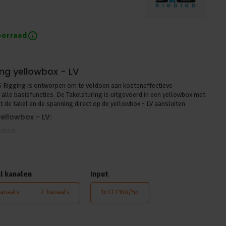
oorraad
ing yellowbox - LV
S Rigging is ontworpen om te voldoen aan kosteneffectieve
 alle basisfuncties. De Takelsturing is uitgevoerd in een yellowbox met
 de takel en de spanning direct op de yellowbox - LV aansluiten.
yellowbox - LV:
kanaal
nput plug
 Harting/6p
l kanalen
Input
V D8+ takels
n:
kanaals
2-kanaals
1x CEE16A/5p