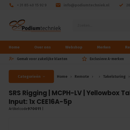
+ 31 85 40 15 92 9
info@podiumtechniek.nl
2
Home
Over ons
Webshop
Merken
Re
Gemak voor zakelijke klanten
Exclusieve A-merken
Categorieën
Home
Remote
Takelsturing
SRS Rigging | MCPH-LV | Yellowbox Tak
Input: 1x CEE16A-5p
Artikelcode
970011
|