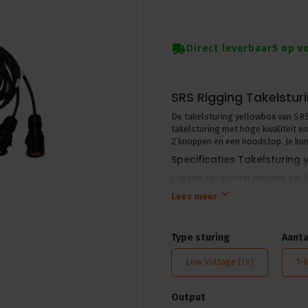
Direct leverbaar
5 op v
SRS Rigging Takelstur
De takelsturing yellowbox van SR
takelsturing met hoge kwaliteit en
2 knoppen en een noodstop. Je kunt
Specificaties Takelsturing 
• Aparte op- en neer knoppen per 
• Noodstop
Lees meer
• Handmatige fase uitlijnen in de i
• Input connector: 1x CEE16A/5p
• Output connector: CEE16A/4p of
Type sturing
Aanta
• Geschikt voor o.a. BGV D8 en BG
Verkrijgbaar in de variante
Low Voltage (LV)
1-
• Low Voltage (LV)
• 1-kanaals
Output
• 2-kanaals