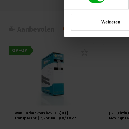
Weigeren
Aanbevolen
Populair
Nie
OP=OP
WKK | Krimpkous box H-5(3X) |
JB-Lighting
transparant | 2,5 of 3m | 9.0/3.0 of
Movinghead
12.0/4.0 mm
CMY | 29dB(
18kg | CRI 