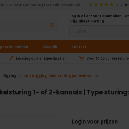
010-2026 Al meer dan 16 jaar Podiumtechniek
9.5
uit
Login of account aanmaken - e
krijg direct korting
paratie melden
Zakelijk
Contact
Levering op klantspecificatie
Voor 14:00 uur besteld, 
Rigging
SRS Rigging Takelsturing yellowbox - LV
elsturing 1- of 2-kanaals | Type sturing:
Login voor prijzen