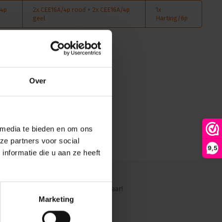
ken met o.a.:
/4p
2x CEE16A/4p rood + 2x CEE16A/4p
1x
geel
Harting/6p
n direct worden aangesloten op alle geschikte type Direct Voltage
Over
 krijg direct
Doorgaan
 media te bieden en om ons
ze partners voor social
9,5
nformatie die u aan ze heeft
ig?
Ons team staat graag voor je klaar!
Marketing