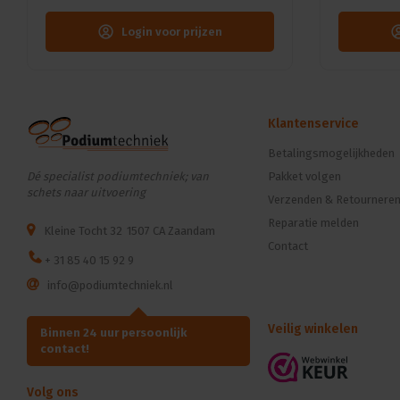
Login voor prijzen
Klantenservice
Betalingsmogelijkheden
Dé specialist podiumtechniek; van
Pakket volgen
schets naar uitvoering
Verzenden & Retournere
Reparatie melden
Kleine Tocht 32
1507 CA Zaandam
Contact
+ 31 85 40 15 92 9
info@podiumtechniek.nl
Veilig winkelen
Binnen 24 uur persoonlijk
contact!
Volg ons