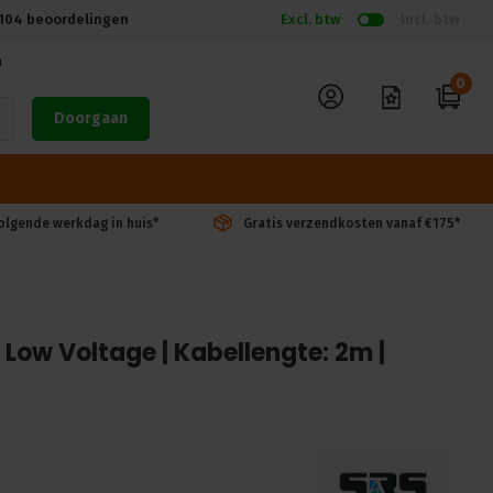
104
beoordelingen
Excl. btw
Incl. btw
n
0
Doorgaan
volgende werkdag in huis*
Gratis verzendkosten vanaf €175*
 Low Voltage | Kabellengte: 2m |