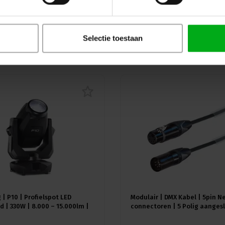
Selectie toestaan
uw
 | P10 | Profielspot LED
Modulair | DMX Kabel | 5pin N
 | 330W | 8.000 – 15.000lm |
connectoren | 5 Polig aangesl
A) | 18 gobo's |4.4° - 60° |
Kleur kabel: Zwart
≥92 - ≥70