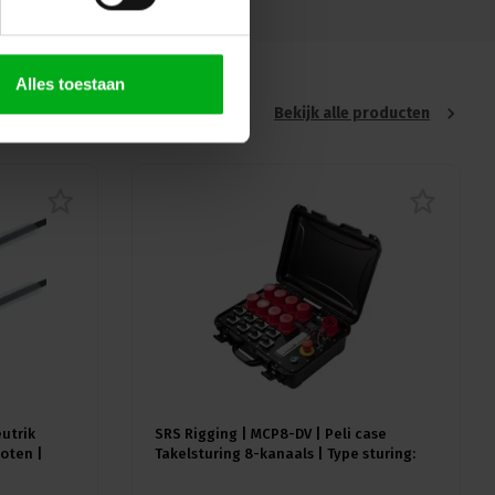
Alles toestaan
Bekijk alle producten
eutrik
SRS Rigging | MCP8-DV | Peli case
oten |
Takelsturing 8-kanaals | Type sturing:
Direct Voltage | Input: 1x CEE32A-5p