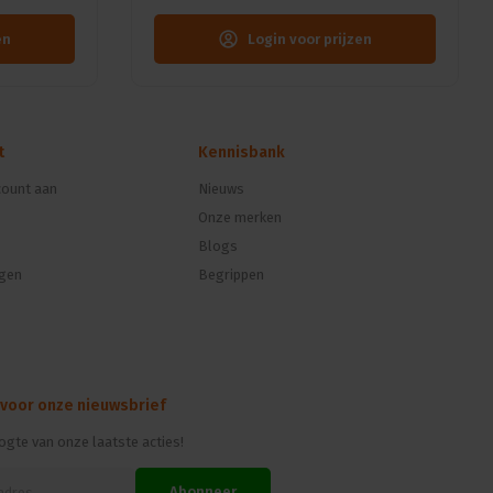
en
Login voor prijzen
t
Kennisbank
ount aan
Nieuws
Onze merken
Blogs
ngen
Begrippen
 voor onze nieuwsbrief
oogte van onze laatste acties!
Abonneer