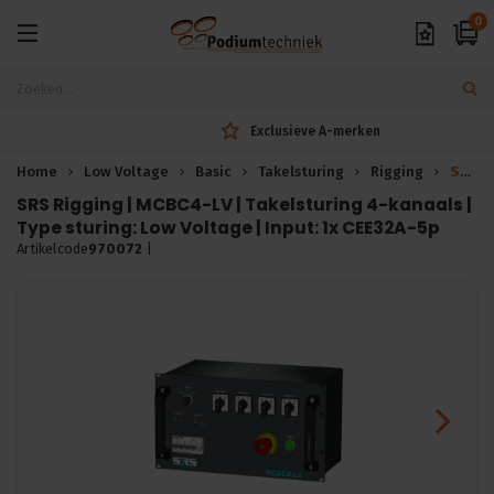
0
Exclusieve A-merken
Home
Low Voltage
Basic
Takelsturing
Rigging
SRS Rigging takelsturing 4-kanaals - LV
SRS Rigging | MCBC4-LV | Takelsturing 4-kanaals |
Type sturing: Low Voltage | Input: 1x CEE32A-5p
Artikelcode
970072
|