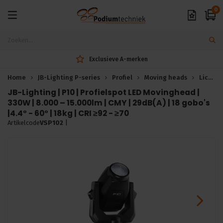
0
Exclusieve A-merken
Home
JB-Lighting P-series
Profiel
Moving heads
Licht
JB-Lighting | P10 | Profielspot LED Movinghead |
330W | 8.000 – 15.000lm | CMY | 29dB(A) | 18 gobo's
|4.4° - 60° | 18kg | CRI ≥92 - ≥70
Artikelcode
VSP102
|