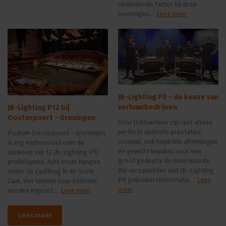
verbindende factor bij deze
leveringen....
Lees meer
JB-Lighting P9 - de keuze van
verhuurbedrijven
JB-Lighting P12 bij
Oosterpoort - Groningen
Voor lichtverhuur zijn niet alleen
perfecte optische prestaties
Podium Oosterpoort - Groningen
cruciaal, ook beperkte afmetingen
is erg enthousiast over de
en gewicht bepalen voor een
aankoop van 12 JB-Lighting P12
groot gedeelte de meerwaarde.
profielspots, Acht ervan hangen
We verzamelden wat JB-Lighting
onder de zaalbrug in de Grote
P9 gebruikersinformatie....
Lees
Zaal. Vier kunnen naar believen
meer
worden ingezet....
Lees meer
Lees meer