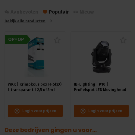
Aanbevolen
Populair
Nieuw
Bekijk alle producten
OP=OP
WKK | Krimpkous box H-5(3X)
JB-Lighting | P10 |
| transparant | 2,5 of 3m |
Profielspot LED Movinghead
9.0/3.0 of 12.0/4.0 mm
| 330W | 8.000 – 15.000lm |
CMY | 29dB(A) | 18 gobo's
|4.4° - 60° | 18kg | CRI ≥92 -
Login voor prijzen
Login voor prijzen
≥70
Deze bedrijven gingen u voor...