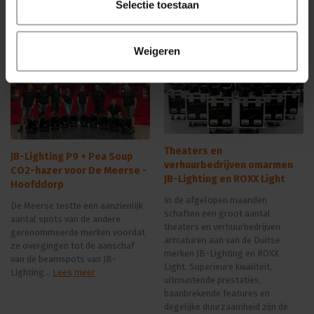
waarmee rekening gehouden
Selectie toestaan
diende te worden....
Lees meer
Weigeren
Theaters en
JB-Lighting P9 + Pea Soup
verhuurbedrijven omarmen
CO2-hazer voor De Meerse -
JB-Lighting en ROXX Light
Hoofddorp
In de afgelopen maanden
De Meerse testte een aanzienlijk
schaften een groot aantal
aantal spots van de andere
theaters en verhuurbedrijven
gerenommeerde merken voordat
armaturen aan van de Duitse
ze overgingen tot de aanschaf
merken JB-Lighting en ROXX
van de beamspots van JB-
Light. Superieure kwaliteit,
Lighting...
Lees meer
uitmuntende prestaties,
baanbrekende features en
degelijke duurzaamheid zijn de