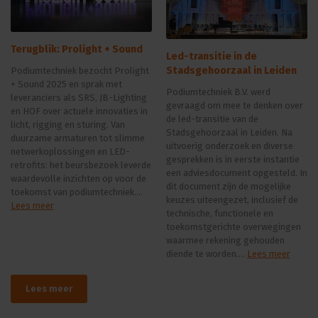
Terugblik: Prolight + Sound
Led-transitie in de
Stadsgehoorzaal in Leiden
Podiumtechniek bezocht Prolight
+ Sound 2025 en sprak met
Podiumtechniek B.V. werd
leveranciers als SRS, JB-Lighting
gevraagd om mee te denken over
en HOF over actuele innovaties in
de led-transitie van de
licht, rigging en sturing. Van
Stadsgehoorzaal in Leiden. Na
duurzame armaturen tot slimme
uitvoerig onderzoek en diverse
netwerkoplossingen en LED-
gesprekken is in eerste instantie
retrofits: het beursbezoek leverde
een adviesdocument opgesteld. In
waardevolle inzichten op voor de
dit document zijn de mogelijke
toekomst van podiumtechniek....
keuzes uiteengezet, inclusief de
Lees meer
technische, functionele en
toekomstgerichte overwegingen
waarmee rekening gehouden
diende te worden....
Lees meer
Lees meer