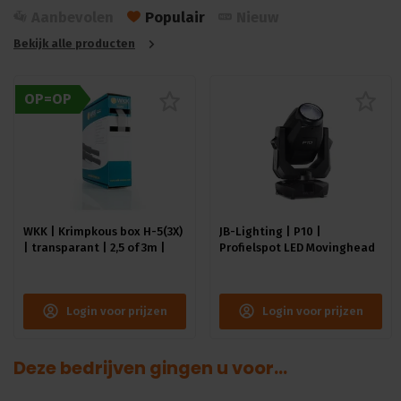
Aanbevolen
Populair
Nieuw
Bekijk alle producten
OP=OP
WKK | Krimpkous box H-5(3X)
JB-Lighting | P10 |
| transparant | 2,5 of 3m |
Profielspot LED Movinghead
9.0/3.0 of 12.0/4.0 mm
| 330W | 8.000 – 15.000lm |
CMY | 29dB(A) | 18 gobo's
|4.4° - 60° | 18kg | CRI ≥92 -
Login voor prijzen
Login voor prijzen
≥70
Deze bedrijven gingen u voor...