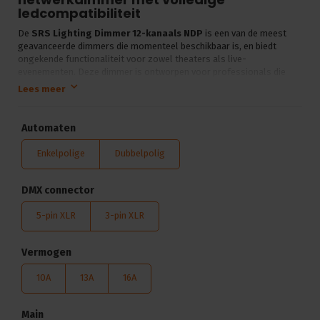
ledcompatibiliteit
De
SRS Lighting Dimmer 12-kanaals NDP
is een van de meest
geavanceerde dimmers die momenteel beschikbaar is, en biedt
ongekende functionaliteit voor zowel theaters als live-
evenementen. Deze dimmer is ontworpen voor professionals die
behoefte hebben aan precisie, flexibiliteit en betrouwbare prestaties.
Lees meer
Met een overzichtelijk
TFT-display
en de gratis bijgeleverde
Ultisense-software
kun je de dimmer eenvoudig op afstand
monitoren en configureren via ethernet, ArtNet of sACN netwerken.
Automaten
Plus en min punten:
Enkelpolige
Dubbelpolig
Geschikt voor ledverlichting
DMX connector
Aangepaste dimcurves
Op afstand te bedienen en monitoren
5-pin XLR
3-pin XLR
Switch- en Zeroload-optie
5 jaar garantie
Vermogen
Geen backplate inbegrepen
10A
13A
16A
Gewicht van 28 kg
Complexe instellingen
Main
Dankzij de
16-bit dimresolutie
en een geavanceerde zero-crossing