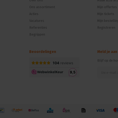
Over ons
Maak B2B acc
Ons assortiment
Mijn offertes
n
Acties
Mijn tickets
Vacatures
Mijn bestelli
Referenties
Registreren
Begrippen
Beoordelingen
Meld je aan
Blijf op de h