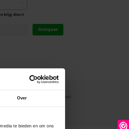
 krijg direct
Doorgaan
ig?
Ons team staat graag voor je klaar!
Over
 media te bieden en om ons