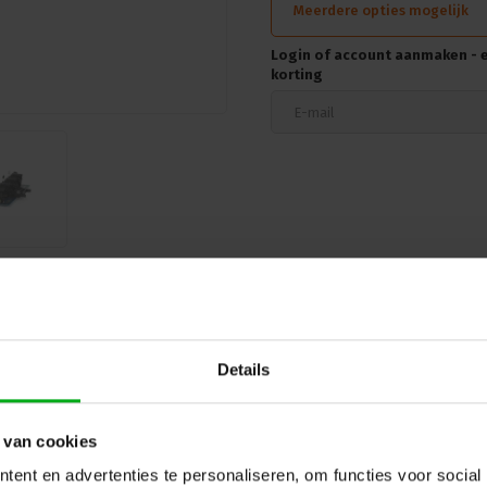
Meerdere opties mogelijk
Login of account aanmaken - en
korting
Hulp of advies nod
 en reviews
Details
 van cookies
ent en advertenties te personaliseren, om functies voor social