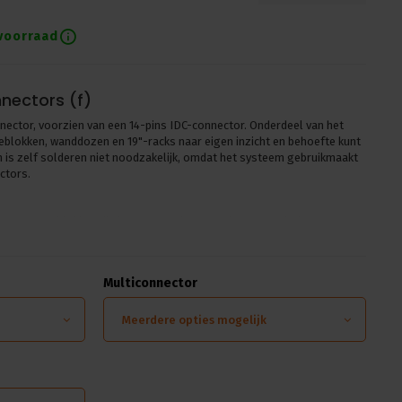
voorraad
nectors (f)
ector, voorzien van een 14-pins IDC-connector. Onderdeel van het
eblokken, wanddozen en 19"-racks naar eigen inzicht en behoefte kunt
n is zelf solderen niet noodzakelijk, omdat het systeem gebruikmaakt
ctors.
en en stageblokken die kunnen worden voorzien van opdruk naar wens.
s met daarop een set van 4 XLR’s, hetzij female of male. Er zijn dan
rs met daarbij een keuze uit onder meer LK-veam,
TEN47
, Socapex-
Multiconnector
Meerdere opties mogelijk