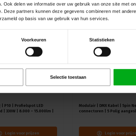
. Ook delen we informatie over uw gebruik van onze site met on
e. Deze partners kunnen deze gegevens combineren met andere i
uw
erzameld op basis van uw gebruik van hun services.
Voorkeuren
Statistieken
Selectie toestaan
 | P10 | Profielspot LED
Modulair | DMX Kabel | 5pin N
 | 330W | 8.000 – 15.000lm |
connectoren | 5 Polig aangesl
A) | 18 gobo's |4.4° - 60° |
Kleur kabel: Zwart
≥92 - ≥70
Login voor prijzen
Login voor prijz