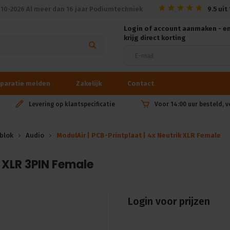
010-2026 Al meer dan 16 jaar Podiumtechniek
9.5
uit
Login of account aanmaken - e
krijg direct korting
paratie melden
Zakelijk
Contact
Levering op klantspecificatie
Voor 14:00 uur besteld, 
blok
Audio
ModulAir | PCB-Printplaat | 4x Neutrik XLR Female
k XLR 3PIN Female
Login voor prijzen