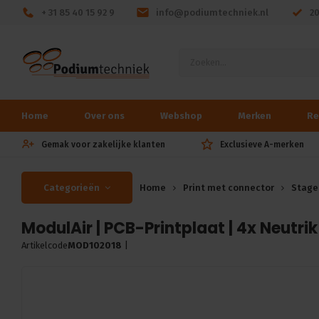
+ 31 85 40 15 92 9
info@podiumtechniek.nl
2
Home
Over ons
Webshop
Merken
Re
Gemak voor zakelijke klanten
Exclusieve A-merken
Categorieën
Home
Print met connector
Stage
ModulAir | PCB-Printplaat | 4x Neutri
Artikelcode
MOD102018
|