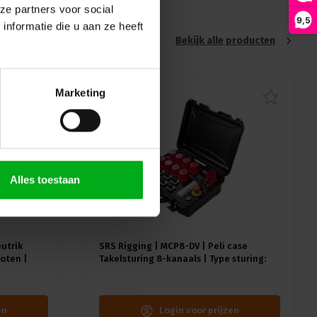
ze partners voor social
9,5
nformatie die u aan ze heeft
Bekijk alle producten
Marketing
Alles toestaan
eutrik
SRS Rigging | MCP8-DV | Peli case
oten |
Takelsturing 8-kanaals | Type sturing:
Direct Voltage | Input: 1x CEE32A-5p
en
Login voor prijzen