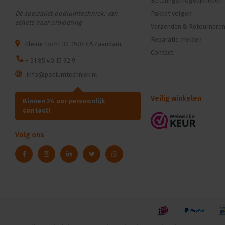
Betalingsmogelijkheden
Dé specialist podiumtechniek; van
Pakket volgen
schets naar uitvoering
Verzenden & Retournere
Reparatie melden
Kleine Tocht 32
1507 CA Zaandam
Contact
+ 31 85 40 15 92 9
info@podiumtechniek.nl
Veilig winkelen
Binnen 24 uur persoonlijk
contact!
Volg ons