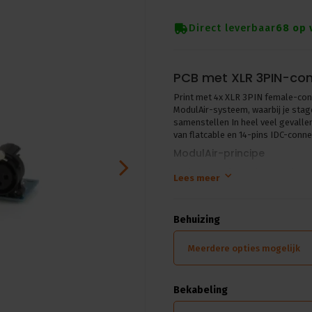
Direct leverbaar
68 op 
PCB met XLR 3PIN-con
Print met 4x XLR 3PIN female-conn
ModulAir-systeem, waarbij je stag
samenstellen In heel veel gevalle
van flatcable en 14-pins IDC-conne
ModulAir-principe
Er zijn lege 19″-panelen, wanddoz
Lees meer
Die kunnen worden gevuld met PCB’
montagegaten voor multiconnecto
337P en Ceep.
Behuizing
Meerdere opties mogelijk
Bekabeling