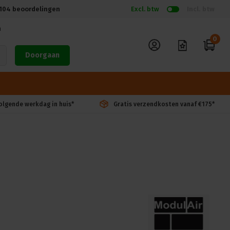
104
beoordelingen
Excl. btw
Incl. btw
n
0
Doorgaan
volgende werkdag in huis*
Gratis verzendkosten vanaf €175*