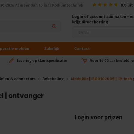
010-2026 Al meer dan 16 jaar Podiumtechniek
9,8
uit
Login of account aanmaken - e
krijg direct korting
paratie melden
Zakelijk
Contact
Levering op klantspecificatie
Voor 14:00 uur besteld, 
elen & connectors
Bekabeling
ModulAir | MOD102085 | 19-inch
l | ontvanger
Login voor prijzen