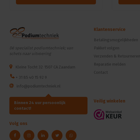
Klantenservice
Betalingsmogelijkheden
Dé specialist podiumtechniek; van
Pakket volgen
schets naar uitvoering
Verzenden & Retournere
Reparatie melden
Kleine Tocht 32
1507 CA Zaandam
Contact
+ 31 85 40 15 92 9
info@podiumtechniek.nl
Veilig winkelen
Binnen 24 uur persoonlijk
contact!
Volg ons