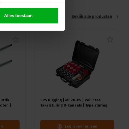
Alles toestaan
Bekijk alle producten
eutrik
SRS Rigging | MCP8-DV | Peli case
oten |
Takelsturing 8-kanaals | Type sturing:
Direct Voltage | Input: 1x CEE32A-5p
en
Login voor prijzen