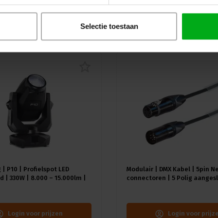
uw
Selectie toestaan
 | P10 | Profielspot LED
Modulair | DMX Kabel | 5pin N
 | 330W | 8.000 – 15.000lm |
connectoren | 5 Polig aangesl
A) | 18 gobo's |4.4° - 60° |
Kleur kabel: Zwart
≥92 - ≥70
Login voor prijzen
Login voor prijz