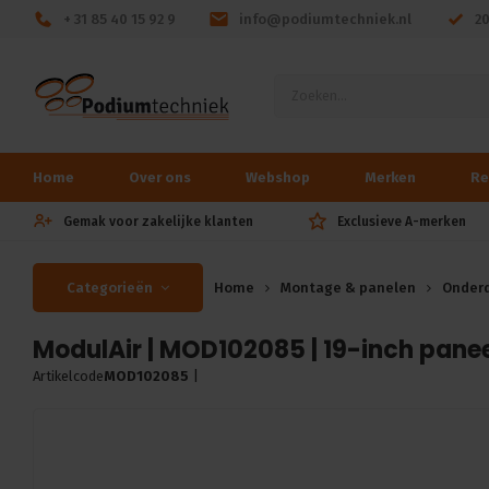
+ 31 85 40 15 92 9
info@podiumtechniek.nl
2
Home
Over ons
Webshop
Merken
Re
Gemak voor zakelijke klanten
Exclusieve A-merken
Categorieën
Home
Montage & panelen
Onderd
ModulAir | MOD102085 | 19-inch panee
Artikelcode
MOD102085
|