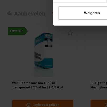
Aanbevolen
Populair
Nie
Weigeren
OP=OP
WKK | Krimpkous box H-5(3X) |
JB-Lighting
transparant | 2,5 of 3m | 9.0/3.0 of
Movinghead
12.0/4.0 mm
CMY | 29dB(
18kg | CRI 
Login voor prijzen