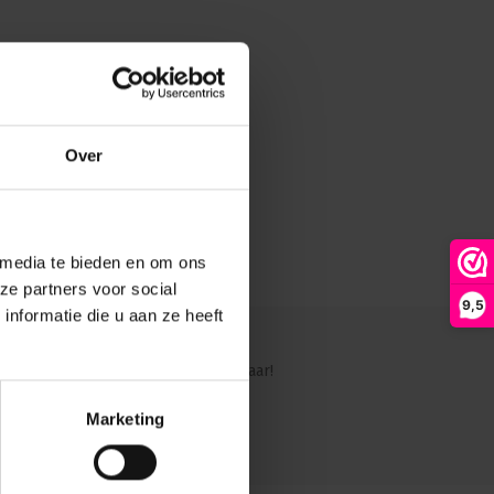
Over
 media te bieden en om ons
ze partners voor social
9,5
nformatie die u aan ze heeft
ig?
Ons team staat graag voor je klaar!
Marketing