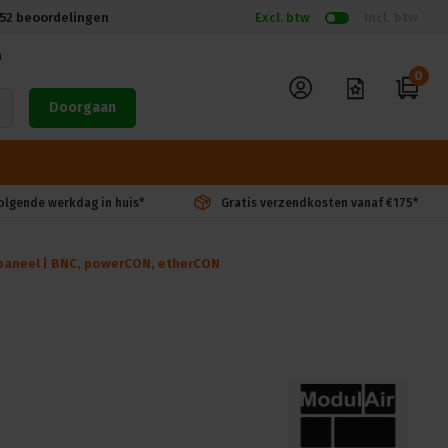
52
beoordelingen
Excl. btw
Incl. btw
n
0
Doorgaan
volgende werkdag in huis*
Gratis verzendkosten vanaf €175*
 paneel | BNC, powerCON, etherCON