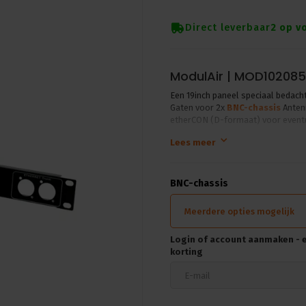
Direct leverbaar
2 op v
ModulAir | MOD102085 
Een 19inch paneel speciaal bedac
Gaten voor 2x
BNC-chassis
Antenn
etherCON (D-formaat) voor eventu
Lees meer
BNC-chassis
Meerdere opties mogelijk
Login of account aanmaken - en
korting