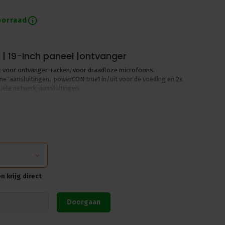
oorraad
| 19-inch paneel |ontvanger
ht voor ontvanger-racken, voor draadloze microfoons.
e-aansluitingen, powerCON true1 in/uit voor de voeding en 2x
ele netwerk-aansluitingen.
 krijg direct
Doorgaan