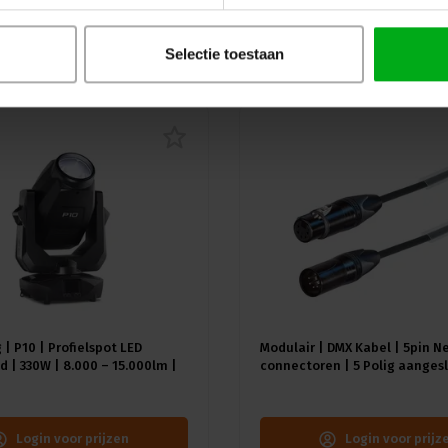
uw
Selectie toestaan
 | P10 | Profielspot LED
Modulair | DMX Kabel | 5pin N
 | 330W | 8.000 – 15.000lm |
connectoren | 5 Polig aangesl
A) | 18 gobo's |4.4° - 60° |
Kleur kabel: Zwart
≥92 - ≥70
Login voor prijzen
Login voor prijz