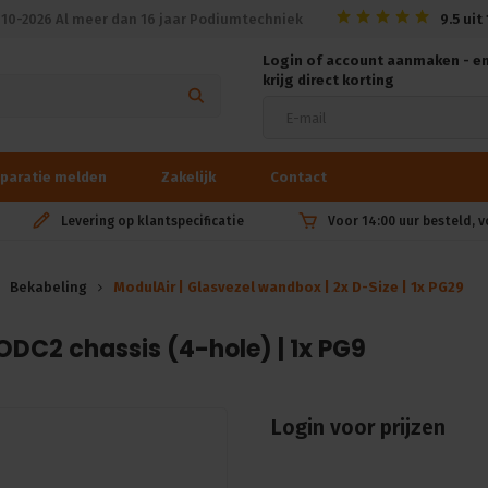
010-2026 Al meer dan 16 jaar Podiumtechniek
9.5
uit
Login of account aanmaken - e
krijg direct korting
paratie melden
Zakelijk
Contact
Levering op klantspecificatie
Voor 14:00 uur besteld, 
Bekabeling
ModulAir | Glasvezel wandbox | 2x D-Size | 1x PG29
ODC2 chassis (4-hole) | 1x PG9
Login voor prijzen