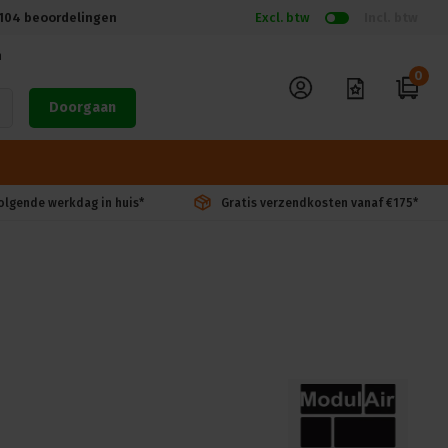
104
beoordelingen
Excl. btw
Incl. btw
n
0
Doorgaan
volgende werkdag in huis*
Gratis verzendkosten vanaf €175*