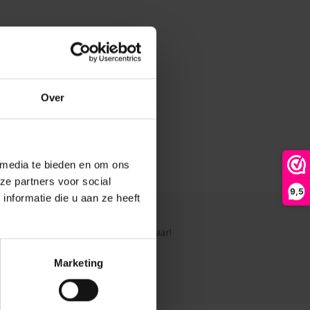
nische bescherming, geschikt voor binnengebruik
elinvoer via PG9-wartel voor een stof- en spanningsvrije
lige en professionele oplossing voor LC-koppelingen in combinatie
.
Over
 media te bieden en om ons
ze partners voor social
9,5
nformatie die u aan ze heeft
ig?
Ons team staat graag voor je klaar!
Marketing