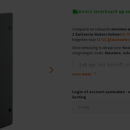
Direct leverbaar
5 op v
Compacte en robuuste
metalen 
2 Zwitserse Huber+Suhner
Q-OD
koppelen naar
LC-LC
glasvezelve
Deze behuizing is ideaal voor
hoo
omgevingen zoals
theaters, sc
Let op:
het betreft u
koppelingen worden 
Lees meer
Specificaties:
Login of account aanmaken - en
Toepassing:
Geschikt voo
korting
met doorvoer naar
LC-LC 
Gebruik:
Voor redundante 
Montage:
Eenvoudige wan
Materiaal:
Robuuste metal