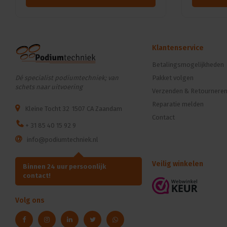
Klantenservice
Betalingsmogelijkheden
Dé specialist podiumtechniek; van
Pakket volgen
schets naar uitvoering
Verzenden & Retournere
Reparatie melden
Kleine Tocht 32
1507 CA Zaandam
Contact
+ 31 85 40 15 92 9
info@podiumtechniek.nl
Veilig winkelen
Binnen 24 uur persoonlijk
contact!
Volg ons