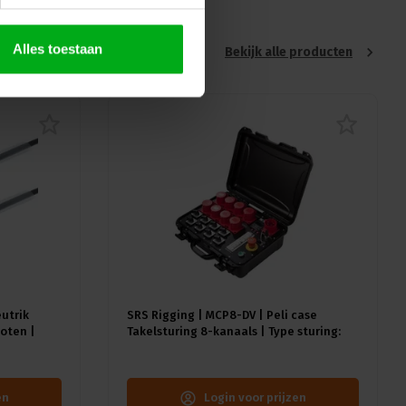
Alles toestaan
Bekijk alle producten
eutrik
SRS Rigging | MCP8-DV | Peli case
oten |
Takelsturing 8-kanaals | Type sturing:
Direct Voltage | Input: 1x CEE32A-5p
en
Login voor prijzen