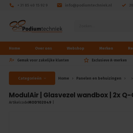
+ 31 85 40 15 92 9
info@podiumtechniek.nl
2
Home
Over ons
Webshop
Merken
Re
Gemak voor zakelijke klanten
Exclusieve A-merken
Categorieën
Home
Panelen en behuizingen
ModulAir | Glasvezel wandbox | 2x Q-
Artikelcode
MOD102049
|