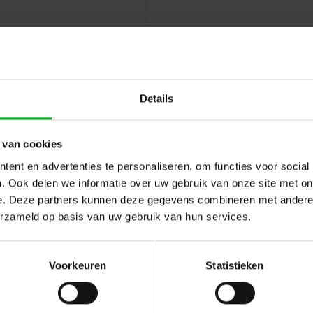
Bescherming:
Biedt mecha
Kabelinvoer:
Flexibele kab
kabeldoorvoer
Deze wandbox biedt een nette, vei
met Q-ODC glasvezelconnectoren
Details
 van cookies
ent en advertenties te personaliseren, om functies voor social
. Ook delen we informatie over uw gebruik van onze site met on
e. Deze partners kunnen deze gegevens combineren met andere i
erzameld op basis van uw gebruik van hun services.
Hulp of advies nod
 en reviews
Voorkeuren
Statistieken