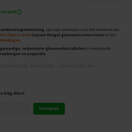
oorraad
wandmontagebehuizing
, speciaal ontworpen voor het monteren van
C2 Fiber 4-hole
(square flange) glasvezelconnectoren
en het
rbindingen
.
gwaardige, redundante glasvezelinstallaties
in veeleisende
houwburgen en poppodia
.
itsluitend de behuizing – connectors en
apart geleverd!
 krijg direct
r montage van 2
Q-ODC Fiber 4-hole
(square flange) connectoren
koppelingen
Doorgaan
glasvezelverbindingen in professionele AV- en netwerkomgevingen
dmontage via voorgeboorde bevestigingsgaten
en behuizing met duurzame poedercoating en duidelijke opdruk