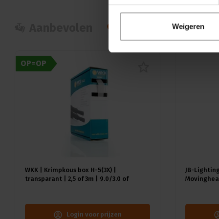
Aanbevolen
Populair
Nie
Weigeren
OP=OP
WKK | Krimpkous box H-5(3X) |
JB-Lighting
transparant | 2,5 of 3m | 9.0/3.0 of
Movinghead
12.0/4.0 mm
CMY | 29dB(
18kg | CRI 
Login voor prijzen