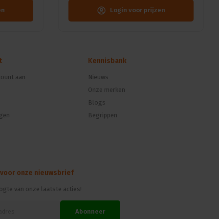
en
Login voor prijzen
t
Kennisbank
ount aan
Nieuws
Onze merken
Blogs
ngen
Begrippen
 voor onze nieuwsbrief
oogte van onze laatste acties!
Abonneer