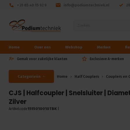
+ 31 85 40 15 92 9
info@podiumtechniek.nl
2
Home
Over ons
Webshop
Merken
Re
Gemak voor zakelijke klanten
Exclusieve A-merken
Categorieën
Home
Half Couplers
Couplers en 
CJS | Halfcoupler | Snelsluiter | Diame
Zilver
Artikelcode
1515010010TBK
|