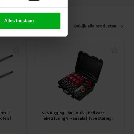
Alles toestaan
Bekijk alle producten
eutrik
SRS Rigging | MCP8-DV | Peli case
oten |
Takelsturing 8-kanaals | Type sturing:
Direct Voltage | Input: 1x CEE32A-5p