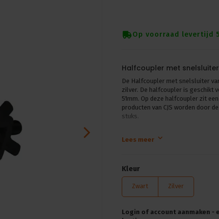
Op voorraad levertijd 
Halfcoupler met snelsluiter
De Halfcoupler met snelsluiter van
zilver. De halfcoupler is geschik
51mm. Op deze halfcoupler zit een 
producten van CJS worden door de 
stuks.
Specificaties:
Lees meer
• Diameter:48-51mm
• SWL: 100 kg
• Kleur: Zwart of Zilver
Kleur
• Met M10 bout en vleugelmoer
• Aantal in een doos 60 stuks
Zwart
Zilver
• Afmetingen:30 mm
• Gewicht 0,19 kg
Login of account aanmaken - en