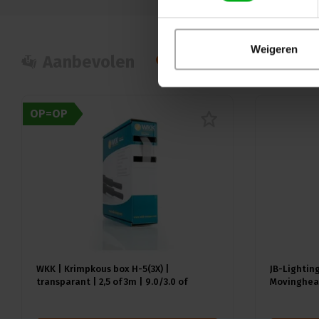
Weigeren
Aanbevolen
Populair
Nie
OP=OP
WKK | Krimpkous box H-5(3X) |
JB-Lighting
transparant | 2,5 of 3m | 9.0/3.0 of
Movinghead
12.0/4.0 mm
CMY | 29dB(
18kg | CRI 