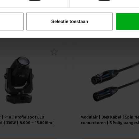
Selectie toestaan
uw
 | P10 | Profielspot LED
Modulair | DMX Kabel | 5pin N
 | 330W | 8.000 – 15.000lm |
connectoren | 5 Polig aangesl
A) | 18 gobo's |4.4° - 60° |
Kleur kabel: Zwart
≥92 - ≥70