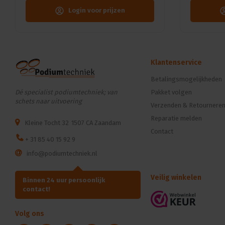
Login voor prijzen
Klantenservice
Betalingsmogelijkheden
Dé specialist podiumtechniek; van
Pakket volgen
schets naar uitvoering
Verzenden & Retournere
Reparatie melden
Kleine Tocht 32
1507 CA Zaandam
Contact
+ 31 85 40 15 92 9
info@podiumtechniek.nl
Veilig winkelen
Binnen 24 uur persoonlijk
contact!
Volg ons