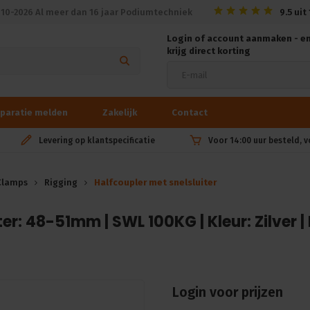
010-2026 Al meer dan 16 jaar Podiumtechniek
9.5
uit
Login of account aanmaken - e
krijg direct korting
paratie melden
Zakelijk
Contact
Levering op klantspecificatie
Voor 14:00 uur besteld, 
Clamps
Rigging
Halfcoupler met snelsluiter
ter: 48-51mm | SWL 100KG | Kleur: Zilver |
Login voor prijzen