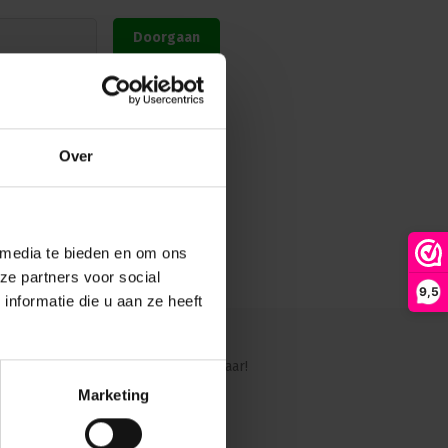
Doorgaan
Over
 media te bieden en om ons
ze partners voor social
9,5
nformatie die u aan ze heeft
ig?
Ons team staat graag voor je klaar!
Marketing