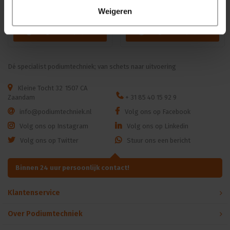
9.0/3.0 of 12.0/4.0 mm
| 330W | 8.000 – 15.000lm |
Weigeren
CMY | 29dB(A) | 18 gobo's
|4.4° - 60° | 18kg | CRI ≥92 -
Login voor prijzen
Login voor prijzen
≥70
Dé specialist podiumtechniek; van schets naar uitvoering
Kleine Tocht 32
1507 CA
Zaandam
+ 31 85 40 15 92 9
info@podiumtechniek.nl
Volg ons op Facebook
Volg ons op Instagram
Volg ons op Linkedin
Volg ons op Twitter
Stuur ons een bericht
Binnen 24 uur persoonlijk contact!
Klantenservice
Over Podiumtechniek