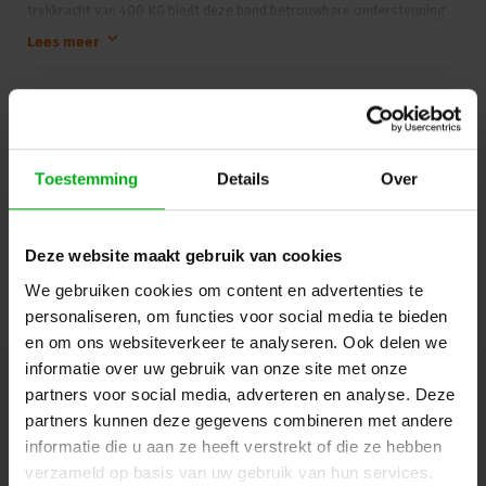
trekkracht van 400 KG biedt deze band betrouwbare ondersteuning
tijdens transport.
Lees meer
Specificaties:
Breedte: 25 mm
Maak een keuze:
*
Lengte: 3, 4 of 5 meter
Maximale gebruikscapaciteit: 800 daN
3m
Gewicht: 0,25 kg
Kenmerken:
Toestemming
Details
Over
Login of account aanmaken - en krijg direct korting
Polyester riem met stalen ratel
Geschikt voor licht tot zwaar vastzetten van lading
Let op: niet gebruiken bij overschrijding van de maximale
Deze website maakt gebruik van cookies
capaciteit
Doorgaan
We gebruiken cookies om content en advertenties te
personaliseren, om functies voor social media te bieden
en om ons websiteverkeer te analyseren. Ook delen we
informatie over uw gebruik van onze site met onze
partners voor social media, adverteren en analyse. Deze
Hulp of advies nodig?
Ons team staat graag voor
je klaar!
partners kunnen deze gegevens combineren met andere
informatie die u aan ze heeft verstrekt of die ze hebben
verzameld op basis van uw gebruik van hun services.
Beschrijving en specificaties
Downloads