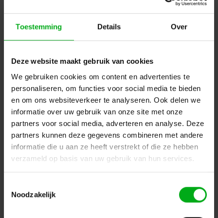
Toestemming
Details
Over
Deze website maakt gebruik van cookies
DRISSE | 4mm touw | Rol van 100m | Trekkracht 180 KG |
Zwart en wit
We gebruiken cookies om content en advertenties te
Drisse |
DRINN040
personaliseren, om functies voor social media te bieden
Direct leverbaar
en om ons websiteverkeer te analyseren. Ook delen we
zwart
informatie over uw gebruik van onze site met onze
Login voor prijzen
partners voor social media, adverteren en analyse. Deze
partners kunnen deze gegevens combineren met andere
informatie die u aan ze heeft verstrekt of die ze hebben
verzameld op basis van uw gebruik van hun services.
Toestemmingsselectie
Noodzakelijk