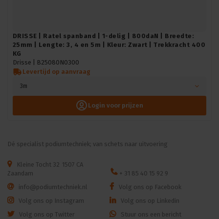
DRISSE | Ratel spanband | 1-delig | 800daN | Breedte:
25mm | Lengte: 3, 4 en 5m | Kleur: Zwart | Trekkracht 400
KG
Drisse |
B25080N0300
Levertijd op aanvraag
3m
Login voor prijzen
Dé specialist podiumtechniek; van schets naar uitvoering
Kleine Tocht 32
1507 CA
Zaandam
+ 31 85 40 15 92 9
info@podiumtechniek.nl
Volg ons op Facebook
Volg ons op Instagram
Volg ons op Linkedin
Volg ons op Twitter
Stuur ons een bericht