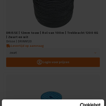
DRISSE | 12mm touw | Rol van 100m | Trekkracht 1200 KG
| Zwart en wit
Drisse |
DRINN120
Levertijd op aanvraag
zwart
Login voor prijzen