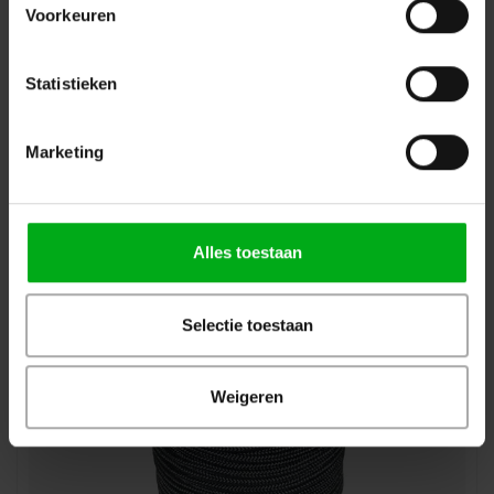
Voorkeuren
Statistieken
DRISSE | 10mm touw | Rol van 100m | Trekkracht 800 KG
| Zwart en wit
Marketing
Drisse |
DRINN100
Direct leverbaar
zwart
Alles toestaan
Login voor prijzen
Selectie toestaan
Weigeren