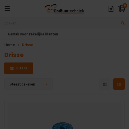
0
Exclusieve A-merken
Home
Drisse
Drisse
Filters
Meest bekeken