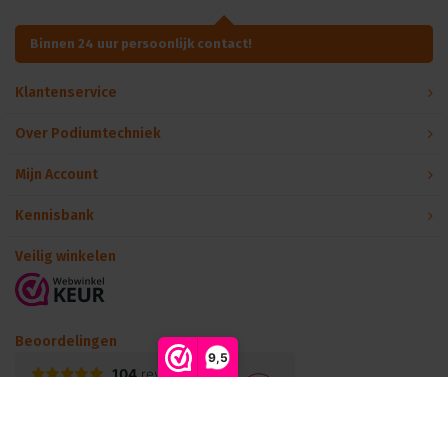
Binnen 24 uur persoonlijk contact!
Klantenservice
Over Podiumtechniek
Mijn Account
Kennisbank
Veilig winkelen
Beoordelingen
9,5