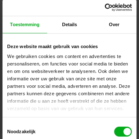
Login of account aanmaken - en krijg direct korting
Toestemming
Details
Over
Doorgaan
Deze website maakt gebruik van cookies
We gebruiken cookies om content en advertenties te
Hulp of advies nodig?
Ons team staat graag voor
personaliseren, om functies voor social media te bieden
je klaar!
en om ons websiteverkeer te analyseren. Ook delen we
informatie over uw gebruik van onze site met onze
Beschrijving en specificaties
Downloads
partners voor social media, adverteren en analyse. Deze
partners kunnen deze gegevens combineren met andere
informatie die u aan ze heeft verstrekt of die ze hebben
FAQ en reviews
verzameld op basis van uw gebruik van hun services.
Toestemmingsselectie
Noodzakelijk