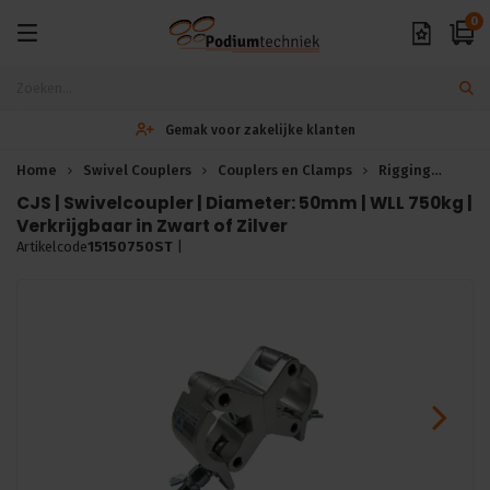
0
Gemak voor zakelijke klanten
Home
Swivel Couplers
Couplers en Clamps
Rigging
CJS 
CJS | Swivelcoupler | Diameter: 50mm | WLL 750kg |
Verkrijgbaar in Zwart of Zilver
Artikelcode
15150750ST
|