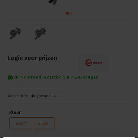
Login voor prijzen
Op voorraad levertijd 5 a 7 werkdagen
Geen informatie gevonden...
Kleur
Zwart
Zilver