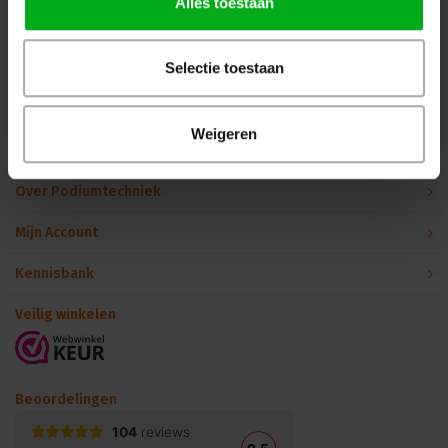
Alles toestaan
Volg ons op Instagram
Volg ons op Linkedin
Volg ons op Twitter
Stuur ons een bericht
Selectie toestaan
Binnen 24 uur persoonlijk contact!
Weigeren
Klantenservice
Over Podiumtechniek
Mijn Account
Kennisbank
Veilig winkelen
Beoordelingen