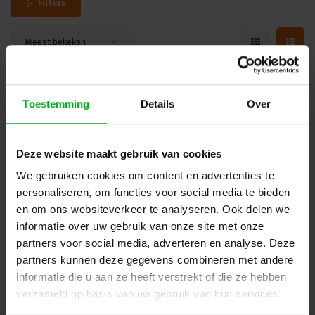
Filters
Meest bekeken
DANTE
Toestemming
Details
Over
Deze website maakt gebruik van cookies
We gebruiken cookies om content en advertenties te
personaliseren, om functies voor social media te bieden
en om ons websiteverkeer te analyseren. Ook delen we
informatie over uw gebruik van onze site met onze
partners voor social media, adverteren en analyse. Deze
partners kunnen deze gegevens combineren met andere
Voice-Acoustic | VADAS-12K4D | Versterker | 4-kanaals |
informatie die u aan ze heeft verstrekt of die ze hebben
4x3000W | DSP | Dante
3095012403
verzameld op basis van uw gebruik van hun services.
Levertijd op aanvraag