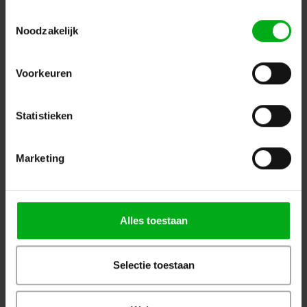
Login voor prijzen
Toestemmingsselectie
Noodzakelijk
Dé specialist podiumtechniek; van schets naar uitvoering
Voorkeuren
Kleine Tocht 32
1507 CA
Zaandam
+ 31 85 40 15 92 9
Statistieken
info@podiumtechniek.nl
Volg ons op Facebook
Volg ons op Instagram
Volg ons op Linkedin
Marketing
Volg ons op Twitter
Stuur ons een bericht
Binnen 24 uur persoonlijk contact!
Alles toestaan
Klantenservice
Over Podiumtechniek
Selectie toestaan
Mijn Account