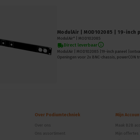
ModulAir | MOD102085 | 19-inch 
ModulAir* |
MOD102085
Direct leverbaar
ModulAir | MOD102085 |19-inch paneel |ontv
Openingen voor 2x BNC-chassis, powerCON tr
Over Podiumtechniek
Mijn Accoun
Over ons
Maak B2B acc
Ons assortiment
Mijn offertes