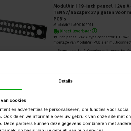
ModulAir | 19-inch paneel | 24x A
TEN47/Socapex 37p gaten voor m
PCB's
ModulAir* |
MOD102071
Direct leverbaar
19-inch paneel 24x A-type connector + TEN47
montage van ModulAir-PCB's en multiconnec
Nummering: 1 - 12, Opening multiconnector: S
Details
 van cookies
ModulAir | MOD102077 | 19-inch pa
ent en advertenties te personaliseren, om functies voor social
Break-out Break-in MOD102022
. Ook delen we informatie over uw gebruik van onze site met on
ModulAir* |
MOD102077
e. Deze partners kunnen deze gegevens combineren met andere i
Levertijd op aanvraag
erzameld op basis van uw gebruik van hun services.