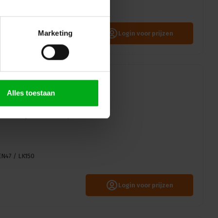
02022 break-in/out module.
Marketing
Login voor prijzen
Alles toestaan
aneel | 2x TEN47 /
EN47 / LK150
Login voor prijzen