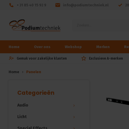
+ 31 85 40 15 92 9
info@podiumtechniek.nl
2
Home
Over ons
Webshop
Merken
Re
Gemak voor zakelijke klanten
Exclusieve A-merken
Home
Panelen
Categorieën
Audio
Licht
Special Effects