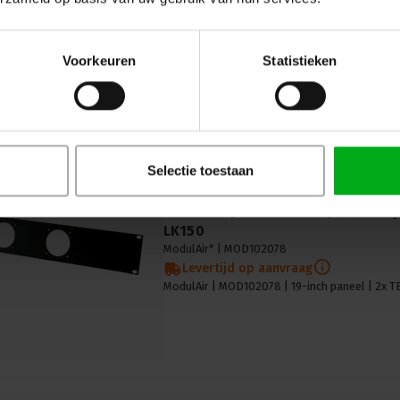
ModulAir 19"-paneel voor montage van MOD1
Voorkeuren
Statistieken
Selectie toestaan
ModulAir | MOD102078 | 19-inch p
LK150
ModulAir* |
MOD102078
Levertijd op aanvraag
ModulAir | MOD102078 | 19-inch paneel | 2x T