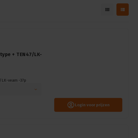
-type + TEN47/LK-
47/LK-veam -37p
Login voor prijzen