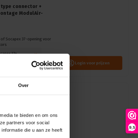
-type connector +
ontage ModulAir-
- of Socapex 37-opening voor
tors
ocapex 37p
Login voor prijzen
Over
neel | t.b.v 4x 12ch
 media te bieden en om ons
ze partners voor social
9,5
nformatie die u aan ze heeft