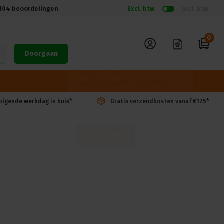
104
beoordelingen
Excl. btw
Incl. btw
n
0
Doorgaan
volgende werkdag in huis*
Gratis verzendkosten vanaf €175*