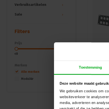
Verbruiksartikelen
Sale
Filters
Prijs
€
0
€
45
Merken
Toestemming
Alle merken
ModulAir
Deze website maakt gebruik
We gebruiken cookies om cont
websiteverkeer te analyseren
media, adverteren en analys
verstrekt of die ze hebben v