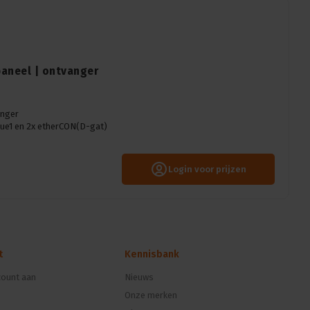
paneel | ontvanger
anger
ue1 en 2x etherCON(D-gat)
Login voor prijzen
t
Kennisbank
ount aan
Nieuws
Onze merken