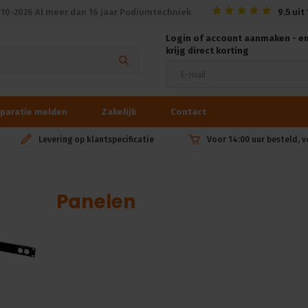
010-2026 Al meer dan 16 jaar Podiumtechniek
9.5
uit
Login of account aanmaken - e
krijg direct korting
paratie melden
Zakelijk
Contact
Levering op klantspecificatie
Voor 14:00 uur besteld, 
Panelen