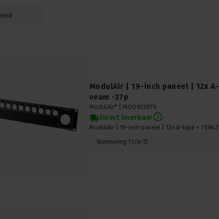
pend
ModulAir | 19-inch paneel | 12x A
veam -37p
ModulAir* |
MOD102079
Direct leverbaar
ModulAir | 19-inch paneel | 12x A-type + TEN
Nummering 1 t/m 12