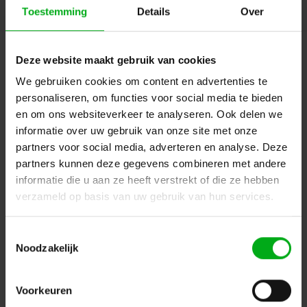
Toestemming
Details
Over
Deze website maakt gebruik van cookies
Projecten
We gebruiken cookies om content en advertenties te
personaliseren, om functies voor social media te bieden
en om ons websiteverkeer te analyseren. Ook delen we
informatie over uw gebruik van onze site met onze
partners voor social media, adverteren en analyse. Deze
partners kunnen deze gegevens combineren met andere
informatie die u aan ze heeft verstrekt of die ze hebben
Terugblik: Prolight + Sound
verzameld op basis van uw gebruik van hun services.
Podiumtechniek bezocht Prolight
+ Sound 2025 en sprak met
leveranciers als SRS, JB-Lighting
Toestemmingsselectie
en HOF over actuele innovaties in
Noodzakelijk
licht, rigging en sturing. Van
duurzame armaturen tot slimme
netwerkoplossingen en LED-
Voorkeuren
retrofits: het beursbezoek leverde