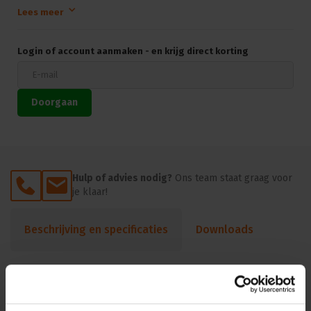
van de 3 soorten flappen:
Lees meer
Mini flap Beamershutter
∅
10cm, Afstand tot lens 6 – 14cm
Midi flap for projector shutter
∅
15cm, Afstand tot lens 10 –
Login of account aanmaken - en krijg direct korting
18cm
Maxi flap Beamershutter
∅
22cm, Afstand tot lens 20cm
Doorgaan
Hulp of advies nodig?
Ons team staat graag voor
je klaar!
Beschrijving en specificaties
Downloads
FAQ en reviews