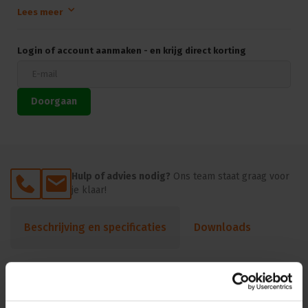
Lees meer
Manual switch voor Beamer shutter, 4m DMX cable with 3pin
DMX
Manual switch voor Beamer shutter, 4m DMX cable with 5pin
Login of account aanmaken - en krijg direct korting
DMX
Doorgaan
Hulp of advies nodig?
Ons team staat graag voor
je klaar!
Beschrijving en specificaties
Downloads
FAQ en reviews