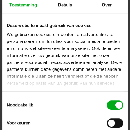
Toestemming
Details
Over
Deze website maakt gebruik van cookies
Projecten
We gebruiken cookies om content en advertenties te
personaliseren, om functies voor social media te bieden
en om ons websiteverkeer te analyseren. Ook delen we
informatie over uw gebruik van onze site met onze
partners voor social media, adverteren en analyse. Deze
partners kunnen deze gegevens combineren met andere
informatie die u aan ze heeft verstrekt of die ze hebben
Terugblik: Prolight + Sound
verzameld op basis van uw gebruik van hun services.
Podiumtechniek bezocht Prolight
+ Sound 2025 en sprak met
leveranciers als SRS, JB-Lighting
Toestemmingsselectie
en HOF over actuele innovaties in
Noodzakelijk
licht, rigging en sturing. Van
duurzame armaturen tot slimme
netwerkoplossingen en LED-
Voorkeuren
retrofits: het beursbezoek leverde