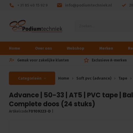
+ 31 85 40 15 92 9
info@podiumtechniek.nl
2
Home
Over ons
Webshop
Merken
Re
Gemak voor zakelijke klanten
Exclusieve A-merken
Categorieën
Home
Soft pvc (advance)
Tape
Advance | 50-33 | AT5 | PVC tape | Bal
Complete doos (24 stuks)
Artikelcode
70109223-D
|