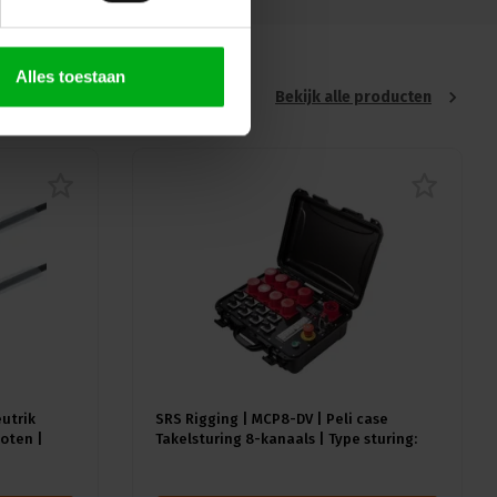
Alles toestaan
Bekijk alle producten
eutrik
SRS Rigging | MCP8-DV | Peli case
oten |
Takelsturing 8-kanaals | Type sturing:
Direct Voltage | Input: 1x CEE32A-5p