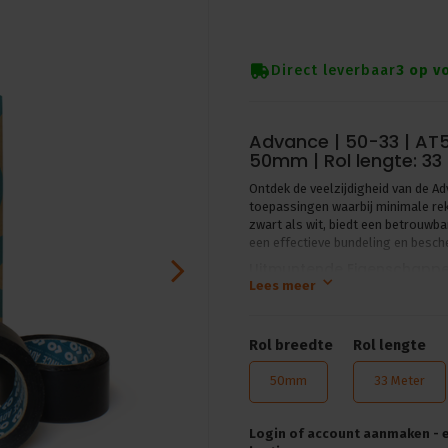
Direct leverbaar
3 op v
Advance | 50-33 | AT5 
50mm | Rol lengte: 33 
Ontdek de veelzijdigheid van de A
toepassingen waarbij minimale rek 
zwart als wit, biedt een betrouwb
een effectieve bundeling en besch
Uitmuntende Eigenschappen
Lees meer
De AT5 PVC tape van Advance, met 
sterke weerstand tegen slijtage 
waar de tape niet mag krimpen of l
Rol breedte
Rol lengte
geschikt maakt voor buitengebruik
een goede directe hechting aan zow
50mm
33 Meter
diverse toepassingen.
Technische Specificaties 
Login of account aanmaken - en
De AT5 tape is ontworpen om te p