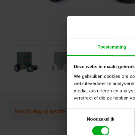
Toestemming
Deze website maakt gebruik
We gebruiken cookies om cont
websiteverkeer te analyseren
media, adverteren en analys
verstrekt of die ze hebben v
Beschrijving en specificaties
Downloads
FAQ
Toestemmingsselectie
Noodzakelijk