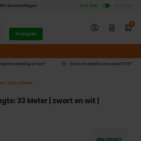
104
beoordelingen
Excl. btw
Incl. btw
n
0
Doorgaan
volgende werkdag in huis*
Gratis verzendkosten vanaf €175*
tape | 33m x 50mm
gte: 33 Meter | zwart en wit |