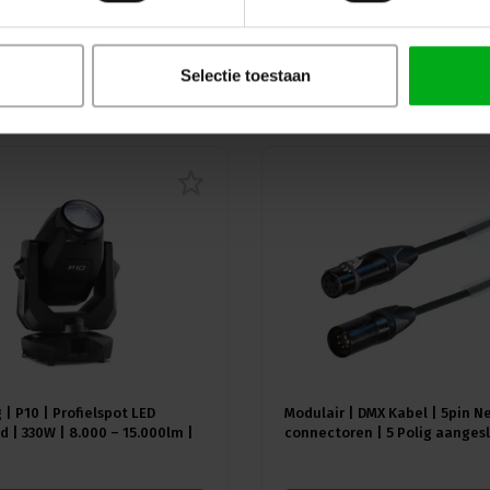
Selectie toestaan
uw
 | P10 | Profielspot LED
Modulair | DMX Kabel | 5pin N
 | 330W | 8.000 – 15.000lm |
connectoren | 5 Polig aangesl
A) | 18 gobo's |4.4° - 60° |
Kleur kabel: Zwart
≥92 - ≥70