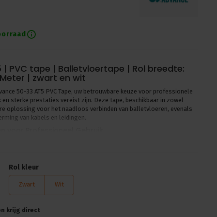
oorraad
| PVC tape | Balletvloertape | Rol breedte:
Meter | zwart en wit
dvance 50-33 AT5 PVC Tape, uw betrouwbare keuze voor professionele
en sterke prestaties vereist zijn. Deze tape, beschikbaar in zowel
are oplossing voor het naadloos verbinden van balletvloeren, evenals
erming van kabels en leidingen.
 voor Professioneel Gebruik
een dikte van slechts 0.12mm, combineert lage rekbaarheid met een
en water. Deze kenmerken maken het een ideale keuze voor omgevingen
oslaten over tijd. Daarnaast is de tape UV-bestendig, wat het ook
Rol kleur
. De heldere, op solvent gebaseerde rubber-hars kleefstof zorgt voor
el staal als zichzelf, waardoor deze tape een praktische optie is voor
Zwart
Wit
en Toepassingen
 krijg direct
resteren onder zware omstandigheden, met een breekbelasting van 23