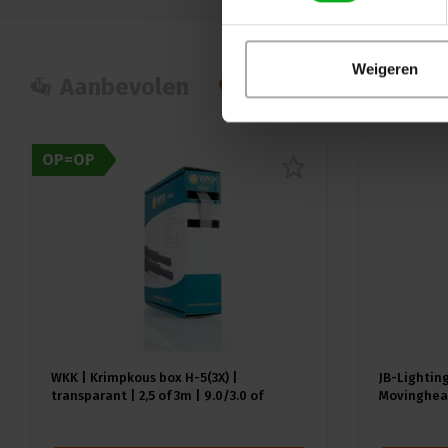
Weigeren
Aanbevolen
Populair
Nie
OP=OP
WKK | Krimpkous box H-5(3X) |
JB-Lighting
transparant | 2,5 of 3m | 9.0/3.0 of
Movinghead
12.0/4.0 mm
CMY | 29dB(
18kg | CRI 