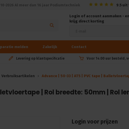
010-2026 Al meer dan 16 jaar Podiumtechniek
9.5
uit
Login of account aanmaken - e
krijg direct korting
paratie melden
Zakelijk
Contact
Levering op klantspecificatie
Voor 14:00 uur besteld, 
Verbruiksartikelen
Advance | 50-33 | AT5 | PVC tape | Balletvloer
letvloertape | Rol breedte: 50mm | Rol len
Login voor prijzen