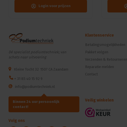
Login voor prijzen
Klantenservice
Betalingsmogelijkheden
Dé specialist podiumtechniek; van
Pakket volgen
schets naar uitvoering
Verzenden & Retournere
Reparatie melden
Kleine Tocht 32
1507 CA Zaandam
Contact
+ 31 85 40 15 92 9
info@podiumtechniek.nl
Veilig winkelen
Binnen 24 uur persoonlijk
contact!
Volg ons