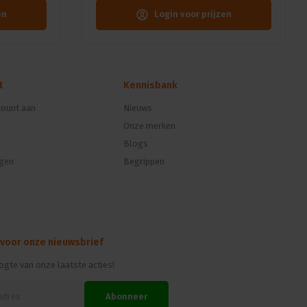
en
Login voor prijzen
t
Kennisbank
ount aan
Nieuws
Onze merken
Blogs
ngen
Begrippen
 voor onze nieuwsbrief
oogte van onze laatste acties!
Abonneer