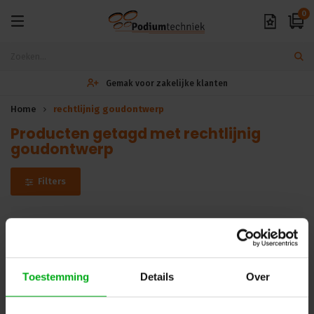
0
Gemak voor zakelijke klanten
Home
rechtlijnig goudontwerp
Producten getagd met rechtlijnig
goudontwerp
Filters
Helaas...
Er zijn geen producten gevonden in deze categorie.. maar wij
Toestemming
Details
Over
helpen u graag verder met zoeken! Mail uw vraag naar
info@podiumtechniek.nl
of probeer een van onze andere