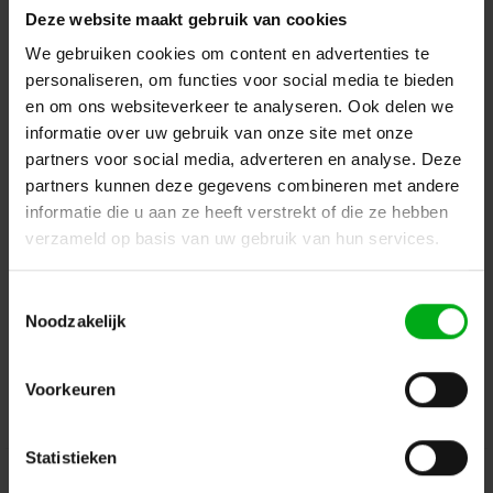
categorieën.
Deze website maakt gebruik van cookies
We gebruiken cookies om content en advertenties te
Terug naar vorige pagina
personaliseren, om functies voor social media te bieden
en om ons websiteverkeer te analyseren. Ook delen we
informatie over uw gebruik van onze site met onze
Dé specialist podiumtechniek; van schets naar uitvoering
partners voor social media, adverteren en analyse. Deze
partners kunnen deze gegevens combineren met andere
Kleine Tocht 32
1507 CA
informatie die u aan ze heeft verstrekt of die ze hebben
Zaandam
+ 31 85 40 15 92 9
verzameld op basis van uw gebruik van hun services.
info@podiumtechniek.nl
Volg ons op Facebook
Volg ons op Instagram
Volg ons op Linkedin
Toestemmingsselectie
Volg ons op Twitter
Stuur ons een bericht
Noodzakelijk
Binnen 24 uur persoonlijk contact!
Voorkeuren
Klantenservice
Statistieken
Over Podiumtechniek