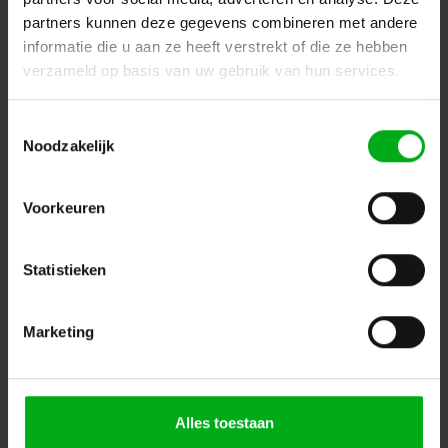
partners kunnen deze gegevens combineren met andere
informatie die u aan ze heeft verstrekt of die ze hebben
verzameld op basis van uw gebruik van hun services.
Toestemmingsselectie
Neutrik | NL4MDXX-H-2 | speakON 4-polig chassis D-size
Noodzakelijk
PCB-H zwart mirrored selftap IEC62368-1
Neutrik |
NL4MDXX-H-2
Verwachtte levertijd 7-14 werkdagen
Voorkeuren
Login voor prijzen
Statistieken
Dé specialist podiumtechniek; van schets naar uitvoering
Marketing
Kleine Tocht 32
1507 CA
Zaandam
+ 31 85 40 15 92 9
info@podiumtechniek.nl
Volg ons op Facebook
Volg ons op Instagram
Volg ons op Linkedin
Alles toestaan
Volg ons op Twitter
Stuur ons een bericht