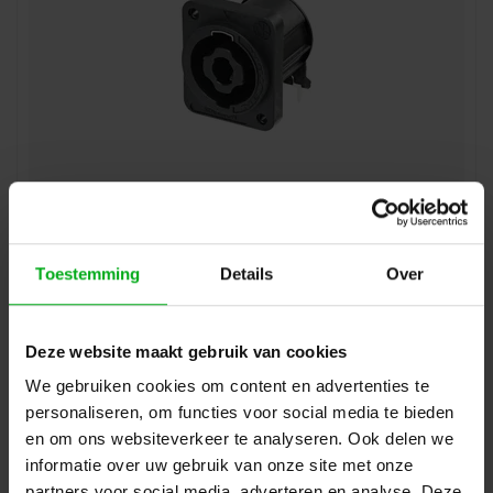
Neutrik | NL4MDXX-H-3 | speakON 4-polig chassis D-size
PCB-H zwart selftap IEC62368-1
Neutrik |
NL4MDXX-H-3
Verwachtte levertijd 7-14 werkdagen
Toestemming
Details
Over
Login voor prijzen
Deze website maakt gebruik van cookies
We gebruiken cookies om content en advertenties te
personaliseren, om functies voor social media te bieden
en om ons websiteverkeer te analyseren. Ook delen we
informatie over uw gebruik van onze site met onze
partners voor social media, adverteren en analyse. Deze