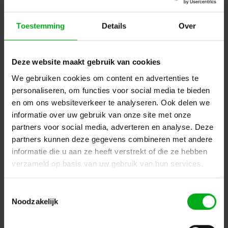
Toestemming
Details
Over
Deze website maakt gebruik van cookies
We gebruiken cookies om content en advertenties te
personaliseren, om functies voor social media te bieden
Neutrik | NL4FXX-W-S | speakON 4-polig steker XX tule
en om ons websiteverkeer te analyseren. Ook delen we
groen kd= 6-12mm
Neutrik |
NL4FXX-W-S
informatie over uw gebruik van onze site met onze
Direct leverbaar
partners voor social media, adverteren en analyse. Deze
Login voor prijzen
partners kunnen deze gegevens combineren met andere
informatie die u aan ze heeft verstrekt of die ze hebben
verzameld op basis van uw gebruik van hun services.
Dé specialist podiumtechniek; van schets naar uitvoering
Toestemmingsselectie
Kleine Tocht 32
1507 CA
Noodzakelijk
Zaandam
+ 31 85 40 15 92 9
info@podiumtechniek.nl
Volg ons op Facebook