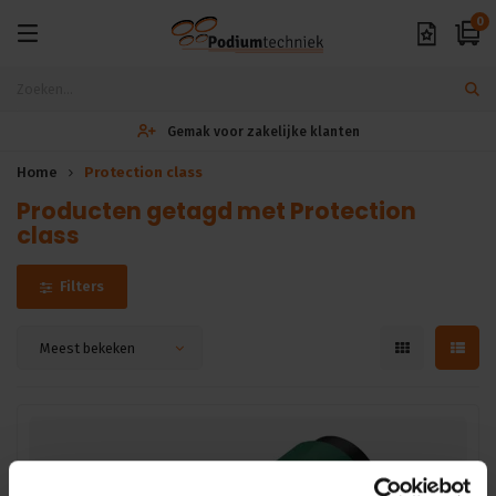
0
Gemak voor zakelijke klanten
Home
Protection class
Producten getagd met Protection
class
Filters
Meest bekeken