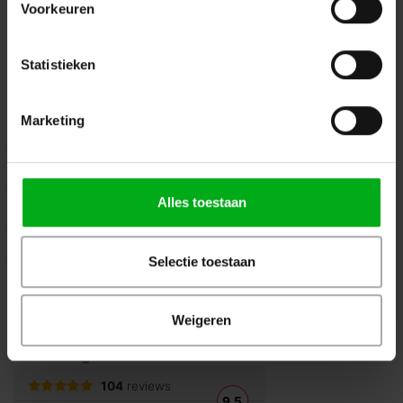
Voorkeuren
Volg ons op Instagram
Volg ons op Linkedin
Volg ons op Twitter
Stuur ons een bericht
Statistieken
Binnen 24 uur persoonlijk contact!
Marketing
Klantenservice
Over Podiumtechniek
Alles toestaan
Mijn Account
Kennisbank
Selectie toestaan
Veilig winkelen
Weigeren
Beoordelingen